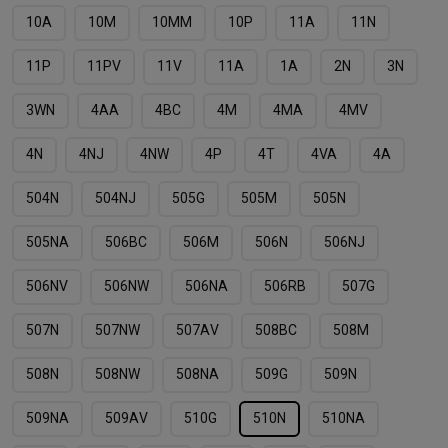
10А
10М
10ММ
10Р
11A
11N
11P
11PV
11V
11А
1А
2N
3N
3WN
4AA
4BC
4M
4MA
4MV
4N
4NJ
4NW
4P
4T
4VA
4А
504N
504NJ
505G
505M
505N
505NА
506BC
506M
506N
506NJ
506NV
506NW
506NА
506RB
507G
507N
507NW
507АV
508BC
508M
508N
508NW
508NА
509G
509N
509NA
509АV
510G
510N
510NA