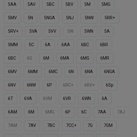
5AA
5AV
5BC
5BV
5M
5MG
5MV
5N
5NGA
5NJ
5NW
5RR+
5RV+
5VA
5VV
5W
5WN
5А
5ММ
5С
6A
6AA
6BC
6BR
6BС
6G
6M
6MA
6MG
6MR
6MV
6MМ
6MС
6N
6NA
6NGA
6NV
6NW
6P
6RC+
6RV+
6Sp
6T
6VA
6VM
6VR
6WN
6А
6АM
6М
6МG
6Р
6С
7AA
7AJ
7AM
7AV
7BC
7CС+
7G
7GM