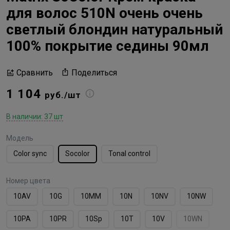
для волос 510N очень очень
светлый блондин натуральный
100% покрытие седины 90мл
Поделиться
Сравнить
1 104
руб./шт
В наличии: 37 шт
Модель
Color sync
Socolor
Tonal control
Номер цвета
10AV
10G
10MМ
10N
10NV
10NW
10PA
10PR
10Sp
10T
10V
10WN