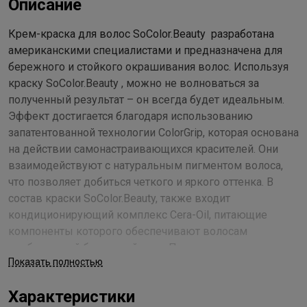
Описание
Крем-краска для волос SoColor.Beauty разработана
американскими специалистами и предназначена для
бережного и стойкого окрашивания волос. Используя
краску SoColor.Beauty , можно не волноваться за
полученный результат – он всегда будет идеальным.
Эффект достигается благодаря использованию
запатентованной технологии ColorGrip, которая основана
на действии самонастраивающихся красителей. Они
взаимодействуют с натуральным пигментом волоса,
что позволяет добиться четкого и яркого оттенка. В
состав краски SoColor.Beauty, также входит
кондиционирующий комплекс Cera-Oil, питающие
компоненты которого обеспечивают волосам
необходимый бережный уход. Полимеры, керамиды и
Показать полностью
натуральные масла укрепляют структуру, выравнивают
пористые участки, питают волосы. Краска легко
Характеристики
наносится и имеет приятный фруктовый аромат. С