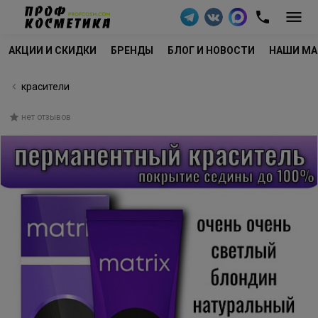
АКЦИИ И СКИДКИ
БРЕНДЫ
БЛОГ И НОВОСТИ
НАШИ МА
красители
нет отзывов