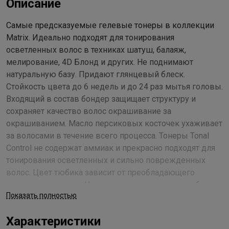
Описание
Самые предсказуемые гелевые тонеры в коллекции
Matrix. Идеально подходят для тонирования
осветленных волос в техниках шатуш, балаяж,
мелирование, 4D Блонд и других. Не поднимают
натуральную базу. Придают глянцевый блеск.
Стойкость цвета до 6 недель и до 24 раз мытья головы.
Входящий в состав бондер защищает структуру и
сохраняет качество волос окрашивание за
окрашиванием. Масло персиковых косточек ухаживает
за волосами в течение всего процесса. Тонеры Tonal
Control не содержат аммиак и прекрасно подходят для
тонирования осветленных и сильно поврежденных
волос. Цвет тюбика зависит от преобладающего
пигмента в оттенке. Цветная текстура позволяет без
Показать полностью
пробелов распределить краситель по всей длине. На
волосах цвет смеси по мере окисления постепенно
Характеристики
темнеет, что дает возможность контролировать