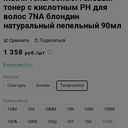
тонер с кислотным РН для
волос 7NA блондин
натуральный пепельный 90мл
Поделиться
Сравнить
1 358
руб./шт
В наличии: 8 шт
Модель
Color sync
Socolor
Tonal control
Номер цвета
10AV
10G
10MМ
10N
10NV
10NW
10PA
10PR
10Sp
10T
10V
10WN