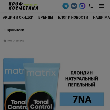
АКЦИИ И СКИДКИ
БРЕНДЫ
БЛОГ И НОВОСТИ
НАШИ МА
красители
нет отзывов