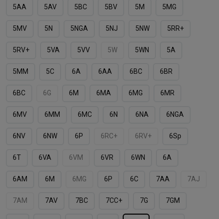
5AA
5AV
5BC
5BV
5M
5MG
5MV
5N
5NGA
5NJ
5NW
5RR+
5RV+
5VA
5VV
5W
5WN
5А
5ММ
5С
6A
6AA
6BC
6BR
6BС
6G
6M
6MA
6MG
6MR
6MV
6MМ
6MС
6N
6NA
6NGA
6NV
6NW
6P
6RC+
6RV+
6Sp
6T
6VA
6VM
6VR
6WN
6А
6АM
6М
6МG
6Р
6С
7AA
7AJ
7AM
7AV
7BC
7CС+
7G
7GM