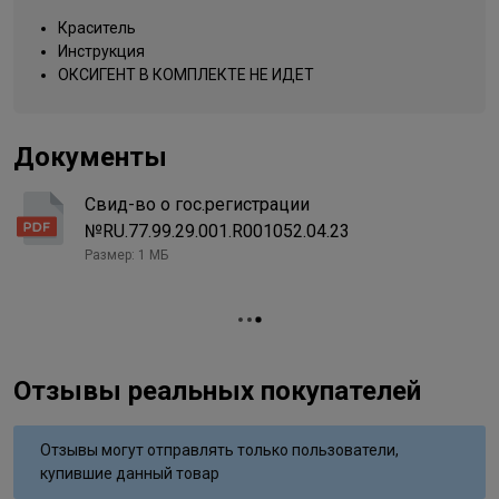
Упаковка товара
тюбик
Краситель
Инструкция
7NA блондин натуральный
Название цвета
пепельный
ОКСИГЕНТ В КОМПЛЕКТЕ НЕ ИДЕТ
Вид деятельности
парикмахер
Документы
Свид-во о гос.регистрации
№RU.77.99.29.001.R001052.04.23
Размер: 1 МБ
Отзывы реальных покупателей
Отзывы могут отправлять только пользователи,
купившие данный товар