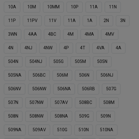
10А
10М
10ММ
10Р
11A
11N
11P
11PV
11V
11А
1А
2N
3N
3WN
4AA
4BC
4M
4MA
4MV
4N
4NJ
4NW
4P
4T
4VA
4А
504N
504NJ
505G
505M
505N
505NА
506BC
506M
506N
506NJ
506NV
506NW
506NА
506RB
507G
507N
507NW
507АV
508BC
508M
508N
508NW
508NА
509G
509N
509NA
509АV
510G
510N
510NA