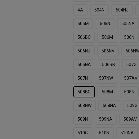
4А
504N
504NJ
505M
505N
505NА
506BC
506M
506N
506NJ
506NV
506N
506NА
506RB
507G
507N
507NW
507АV
508BC
508M
508N
508NW
508NА
509G
509N
509NA
509АV
510G
510N
510NA