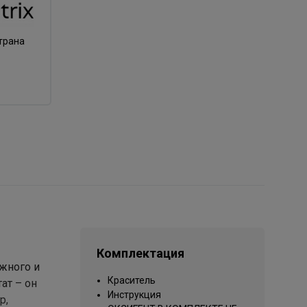
трана
Комплектация
ежного и
Краситель
ат – он
Инструкция
p,