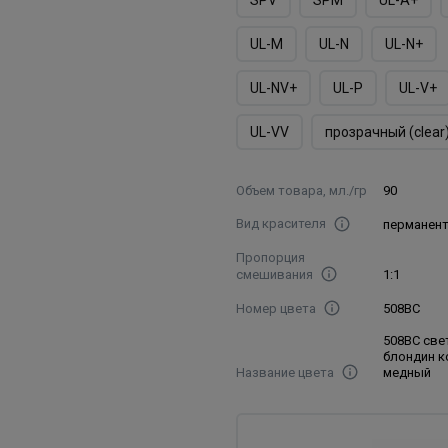
UL-M
UL-N
UL-N+
UL-NV+
UL-P
UL-V+
UL-VV
прозрачный (clear
Объем товара, мл./гр
90
Вид красителя
перманен
Пропорция
смешивания
1:1
Номер цвета
508BC
508BC све
блондин к
Название цвета
медный