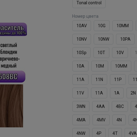
Tonal control
Номер цвета
10AV
10G
10MМ
10NV
10NW
10PA
10Sp
10T
10V
10А
10М
10ММ
11A
11N
11P
1
11V
11А
1А
2N
3WN
4AA
4BC
4MA
4MV
4N
4
4NW
4P
4T
4VA