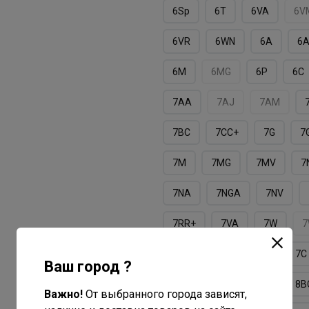
6Sp
6T
6VA
6V
6VR
6WN
6А
6
6М
6МG
6Р
6С
7AA
7AJ
7AM
7BC
7CС+
7G
7
7M
7MG
7MV
7
7NA
7NGA
7NV
7RR+
7VA
7W
7А
7М
7ММ
7С
Ваш город ?
7СG
8A
8AV
8B
Важно!
От выбранного города зависят,