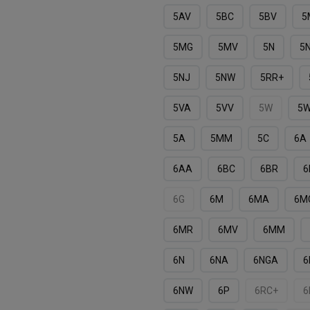
5AV
5BC
5BV
5
5MG
5MV
5N
5
5NJ
5NW
5RR+
5VA
5VV
5W
5
5А
5ММ
5С
6A
6AA
6BC
6BR
6
6G
6M
6MA
6M
6MR
6MV
6MМ
6N
6NA
6NGA
6
6NW
6P
6RC+
6