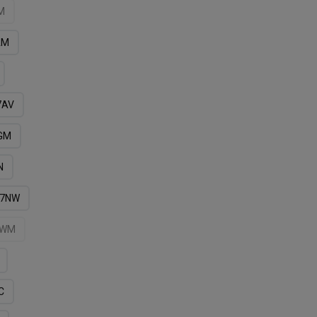
M
АM
7AV
GM
N
7NW
7WМ
С