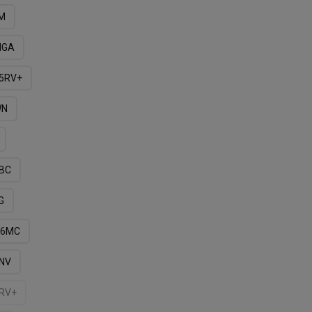
M
NGA
5RV+
WN
BС
G
6MС
NV
RV+