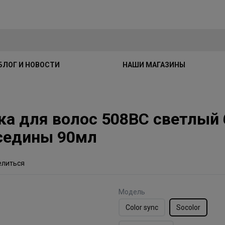
БЛОГ И НОВОСТИ
НАШИ МАГАЗИНЫ
ска для волос 508BC светлый
седины 90мл
елиться
Модель
Color sync
Socolor