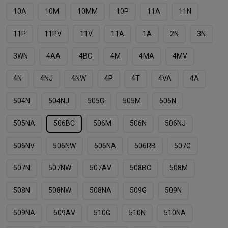
10А
10М
10ММ
10Р
11A
11N
11P
11PV
11V
11А
1А
2N
3N
3WN
4AA
4BC
4M
4MA
4MV
4N
4NJ
4NW
4P
4T
4VA
4А
504N
504NJ
505G
505M
505N
505NА
506BC
506M
506N
506NJ
506NV
506NW
506NА
506RB
507G
507N
507NW
507АV
508BC
508M
508N
508NW
508NА
509G
509N
509NA
509АV
510G
510N
510NA