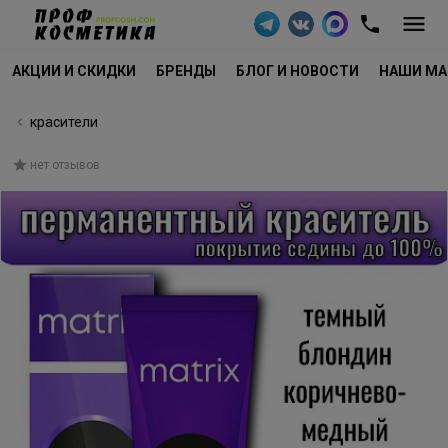
АКЦИИ И СКИДКИ
БРЕНДЫ
БЛОГ И НОВОСТИ
НАШИ МА
красители
нет отзывов