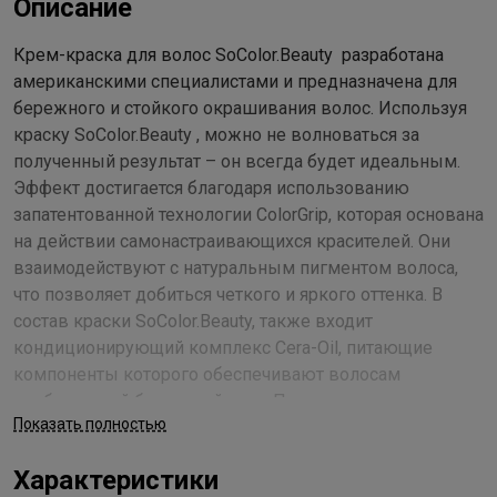
Описание
Крем-краска для волос SoColor.Beauty разработана
американскими специалистами и предназначена для
бережного и стойкого окрашивания волос. Используя
краску SoColor.Beauty , можно не волноваться за
полученный результат – он всегда будет идеальным.
Эффект достигается благодаря использованию
запатентованной технологии ColorGrip, которая основана
на действии самонастраивающихся красителей. Они
взаимодействуют с натуральным пигментом волоса,
что позволяет добиться четкого и яркого оттенка. В
состав краски SoColor.Beauty, также входит
кондиционирующий комплекс Cera-Oil, питающие
компоненты которого обеспечивают волосам
необходимый бережный уход. Полимеры, керамиды и
Показать полностью
натуральные масла укрепляют структуру, выравнивают
пористые участки, питают волосы. Краска легко
Характеристики
наносится и имеет приятный фруктовый аромат. С