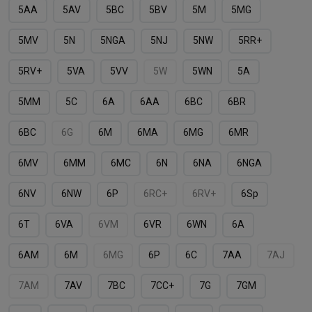
5AA
5AV
5BC
5BV
5M
5MG
5MV
5N
5NGA
5NJ
5NW
5RR+
5RV+
5VA
5VV
5W
5WN
5А
5ММ
5С
6A
6AA
6BC
6BR
6BС
6G
6M
6MA
6MG
6MR
6MV
6MМ
6MС
6N
6NA
6NGA
6NV
6NW
6P
6RC+
6RV+
6Sp
6T
6VA
6VM
6VR
6WN
6А
6АM
6М
6МG
6Р
6С
7AA
7AJ
7AM
7AV
7BC
7CС+
7G
7GM