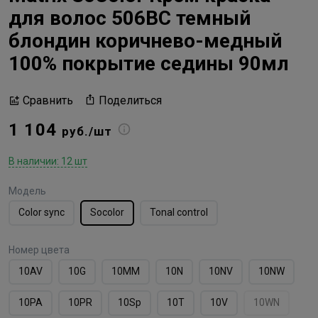
для волос 506BC темный
блондин коричнево-медный
100% покрытие седины 90мл
Поделиться
Сравнить
1 104
руб./шт
В наличии: 12 шт
Модель
Color sync
Socolor
Tonal control
Номер цвета
10AV
10G
10MМ
10N
10NV
10NW
10PA
10PR
10Sp
10T
10V
10WN