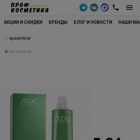
АКЦИИ И СКИДКИ
БРЕНДЫ
БЛОГ И НОВОСТИ
НАШИ МА
красители
нет отзывов