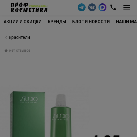
АКЦИИ И СКИДКИ
БРЕНДЫ
БЛОГ И НОВОСТИ
НАШИ МА
красители
нет отзывов