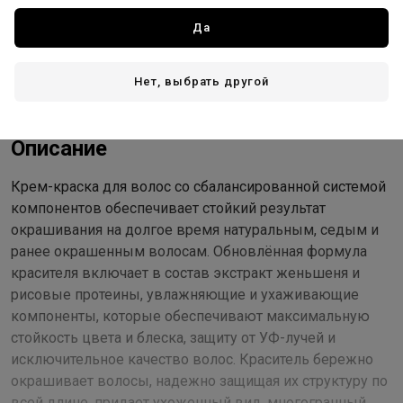
Доставка
Да
Стоимость и способы доставки будут доступны при
Нет, выбрать другой
оформлении заказа.
Описание
Крем-краска для волос со сбалансированной системой
компонентов обеспечивает стойкий результат
окрашивания на долгое время натуральным, седым и
ранее окрашенным волосам. Обновлённая формула
красителя включает в состав экстракт женьшеня и
рисовые протеины, увлажняющие и ухаживающие
компоненты, которые обеспечивают максимальную
стойкость цвета и блеска, защиту от УФ-лучей и
исключительное качество волос. Краситель бережно
окрашивает волосы, надежно защищая их структуру по
всей длине, придает ухоженный вид, многогранный