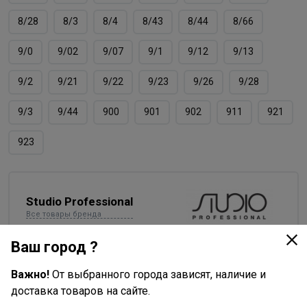
8/28
8/3
8/4
8/43
8/44
8/66
9/0
9/02
9/07
9/1
9/12
9/13
9/2
9/21
9/22
9/23
9/26
9/28
9/3
9/44
900
901
902
911
921
923
Studio Professional
Все товары бренда
Россия - страна бренда
Ваш город ?
Италия - страна производства
Важно!
От выбранного города зависят, наличие и
доставка товаров на сайте.