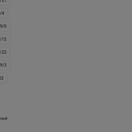
/21
/4
9/0
/12
/22
9/3
02
тный