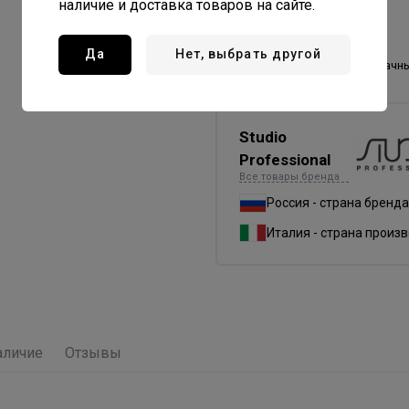
смешивания
наличие и доставка товаров на сайте.
1:1,5
Номер цвета
1000
Да
Нет, выбрать другой
Название цвета
прозрачн
Studio
Professional
Все товары бренда
Россия - страна бренда
Италия - страна произ
аличие
Отзывы