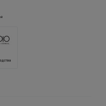
ый
водства