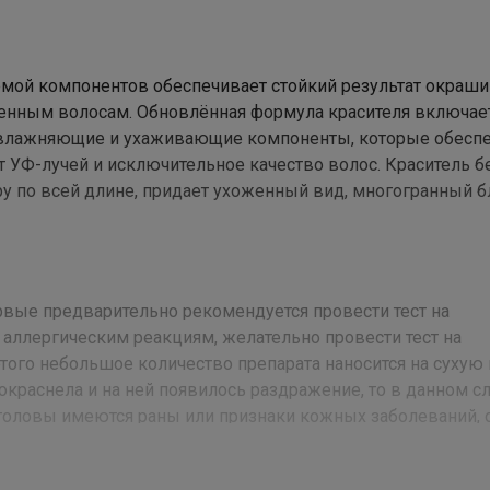
емой компонентов обеспечивает стойкий результат окраши
енным волосам. Обновлённая формула красителя включае
 увлажняющие и ухаживающие компоненты, которые обесп
от УФ-лучей и исключительное качество волос. Краситель 
у по всей длине, придает ухоженный вид, многогранный б
вые предварительно рекомендуется провести тест на
 аллергическим реакциям, желательно провести тест на
того небольшое количество препарата наносится на сухую 
 покраснела и на ней появилось раздражение, то в данном с
 головы имеются раны или признаки кожных заболеваний, 
худшить состояние здоровья. В случае если волосы грязны
 После мытья волосы необходимо высушить феном во изб