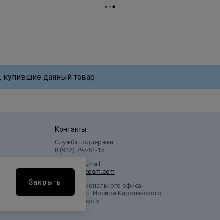
, купившие данный товар
Контакты
Служба поддержки
8 (922) 797‑51-15
Написать Email
info@profcosm.com
Закрыть
Адрес регионального офиса
г. Сургут, ул. Иосифа Каролинского,
дом 10, офис 5