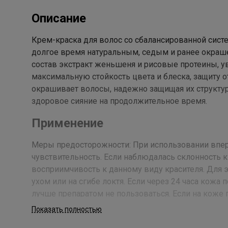
Описание
Крем-краска для волос со сбалансированной сист
долгое время натуральным, седым и ранее окраш
состав экстракт женьшеня и рисовые протеины,
максимальную стойкость цвета и блеска, защиту 
окрашивает волосы, надежно защищая их структур
здоровое сияние на продолжительное время.
Применение
Меры предосторожности: При использовании впер
чувствительность. Если наблюдалась склонность к
восприимчивость к данному виду красителя. Для э
ухом или на сгибе локтя. Если через 24 часа кожа
лучше препаратом не пользоваться. Если на коже
окраски следует отказаться на время, чтобы не у
Показать полностью
волосы шампунем для всех типов волос Kapous.