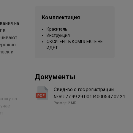
Комплектация
вания на
Краситель
т в
Инструкция
ечивают
ОКСИГЕНТ В КОМПЛЕКТЕ НЕ
бережно
ИДЕТ
леск и
Документы
Свид-во о гос.регистрации
№RU.77.99.29.001.R.000547.02.21
кожу за
Размер: 2 МБ
лучае
от
е вымыть
ежание