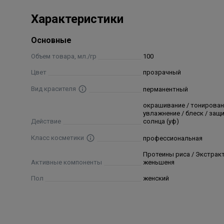
контакта красителя с остатками хлорированной в
очередь необходимо определить уровень глубины
Характеристики
цвета волос использовать шкалу натуральных отте
Основные
Состав
Объем товара, мл./гр
100
вода, цетеариловый спирт, цетеарет-30, цетеарет-2
Цвет
прозрачный
кислота, олеиловый спирт, лаурилсульфат натрия,
Вид красителя
перманентный
аскорбиновая кислота, тетранатрий эдта, метабис
экстракт корня женьшеня обыкновенного, парфюм
окрашивание / тонирован
увлажнение / блеск / защ
аминофенол, резорцин, 2-амино-4-гидроксиэтилам
Действие
солнца (уф)
гидрокситолуол, основной желтый 87, 4-гидрокси
Класс косметики
профессиональная
метилрезорцин, 1-нафтол, толуол-2,5-диаминсуль
Протеины риса / Экстрак
Активные компоненты
женьшеня
Пол
женский