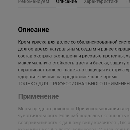
Рекомендуем
Описание
Характеристики
Н
Описание
Крем-краска для волос со сбалансированной сист
долгое время натуральным, седым и ранее окраш
состав экстракт женьшеня и рисовые протеины,
максимальную стойкость цвета и блеска, защиту 
окрашивает волосы, надежно защищая их структур
здоровое сияние на продолжительное время.
ТОЛЬКО ДЛЯ ПРОФЕССИОНАЛЬНОГО ПРИМЕНЕН
Применение
Меры предосторожности: При использовании впер
чувствительность. Если наблюдалась склонность к
восприимчивость к данному виду красителя. Для э
ухом или на сгибе локтя. Если через 24 часа кожа