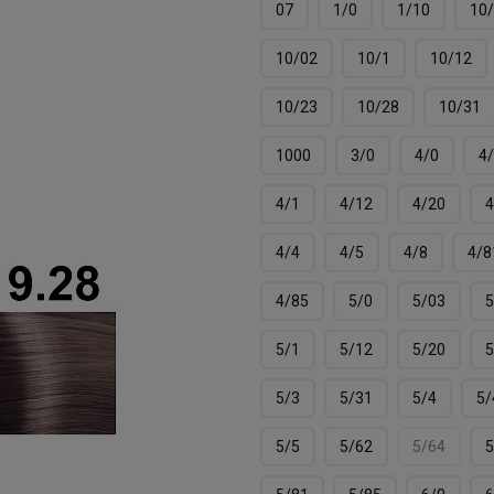
07
1/0
1/10
10
10/02
10/1
10/12
10/23
10/28
10/31
1000
3/0
4/0
4
4/1
4/12
4/20
4
4/4
4/5
4/8
4/8
4/85
5/0
5/03
5
5/1
5/12
5/20
5
5/3
5/31
5/4
5/
5/5
5/62
5/64
5