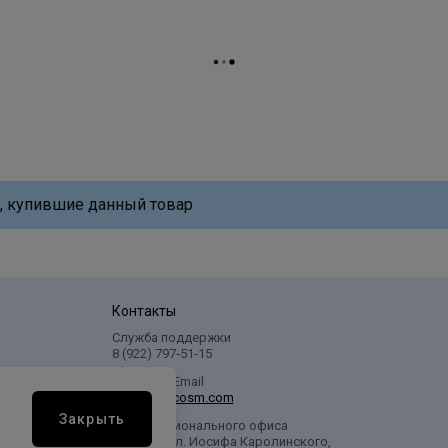
, купившие данный товар
Контакты
Служба поддержки
8 (922) 797‑51-15
Написать Email
info@profcosm.com
Закрыть
Адрес регионального офиса
г. Сургут, ул. Иосифа Каролинского,