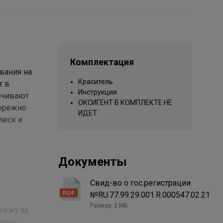
Комплектация
вания на
Краситель
т в
Инструкция
ечивают
ОКСИГЕНТ В КОМПЛЕКТЕ НЕ
бережно
ИДЕТ
леск и
Документы
Свид-во о гос.регистрации
№RU.77.99.29.001.R.000547.02.21
Размер: 2 МБ
кожу за
лучае