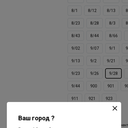
8/1
8/12
8/13
8
8/23
8/28
8/3
8
8/43
8/44
8/66
9/02
9/07
9/1
9
9/13
9/2
9/21
9
9/23
9/26
9/28
9/44
900
901
9
911
921
923
Объем товара, мл./гр
100
Ваш город ?
Вид красителя
перманен