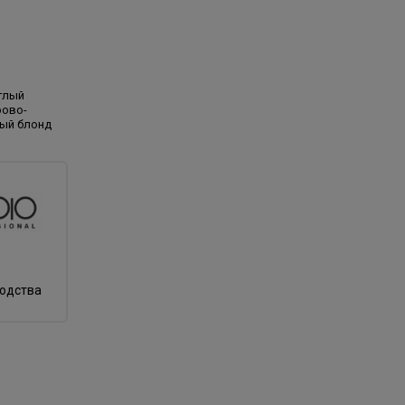
тлый
рово-
ый блонд
водства