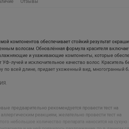
аличие
Отзывы
емой компонентов обеспечивает стойкий результат окраши
енным волосам. Обновлённая формула красителя включае
 увлажняющие и ухаживающие компоненты, которые обесп
от УФ-лучей и исключительное качество волос. Краситель 
у по всей длине, придает ухоженный вид, многогранный б
ИЯ.
вые предварительно рекомендуется провести тест на
 аллергическим реакциям, желательно провести тест на
того небольшое количество препарата наносится на сухую 
 покраснела и на ней появилось раздражение, то в данном с