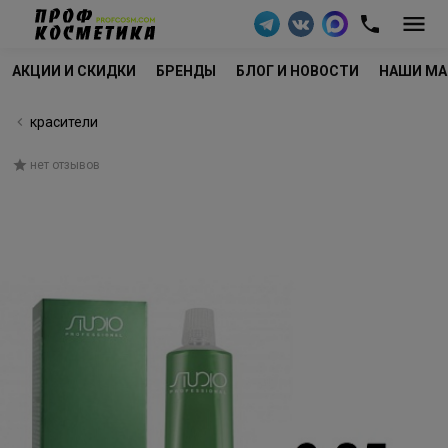
АКЦИИ И СКИДКИ
БРЕНДЫ
БЛОГ И НОВОСТИ
НАШИ МА
красители
нет отзывов