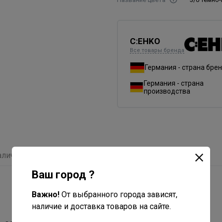
C:EHKO
Все товары бренда
Германия - страна бре
Германия - страна
производства
аличие
Отзывы
С этим товаром покупают
Ваш город ?
Важно!
От выбранного города зависят,
наличие и доставка товаров на сайте.