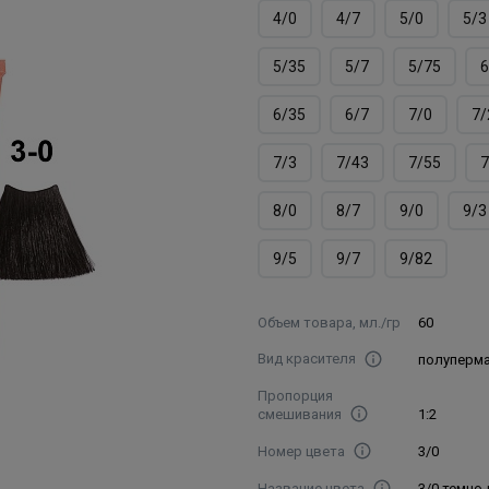
4/0
4/7
5/0
5/3
5/35
5/7
5/75
6
6/35
6/7
7/0
7/
7/3
7/43
7/55
7
8/0
8/7
9/0
9/3
9/5
9/7
9/82
Объем товара, мл./гр
60
Вид красителя
полуперм
Пропорция
смешивания
1:2
Номер цвета
3/0
Название цвета
3/0 темно