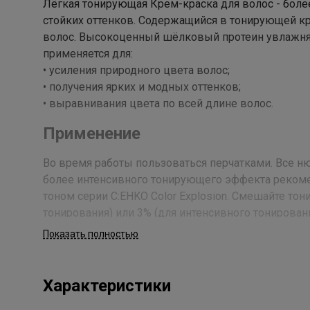
Лёгкая тонирующая Крем-краска для волос - более
стойких оттенков. Содержащийся в тонирующей кр
волос. Высокоценный шёлковый протеин увлажняет 
применяется для:
• усиления природного цвета волос;
• получения ярких и модных оттенков;
• выравнивания цвета по всей длине волос.
Применение
Во время работы пользоваться перчатками. Все 
более интенсивного тонирующего эффекта рекомен
тоном серии C:EHKO Color Explosion. Смешайте тон
тонирования) или 3% (для интенсивного тонирован
С:ЕНКО Пероксан/ Peroxan) в пластиковой посуде 
Показать полностью
сразу после приготовления состава. Тонирующий
используя для этого кисточку или аппликаторный
количестве нанести тонирующий крем по всей дли
Характеристики
время действия 15 минут, но не более 30 мин. П