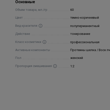
движениями тонирующий крем тёплой водой. Для 
Основные
Объем товара, мл./гр
60
Состав
Цвет
темно-коричневый
Phenylenediamines, Phenylenediamines (Toluenediamin
Вид красителя
полуперманентный
Действие
тонирование
Класс косметики
профессиональная
Активные компоненты
Протеины шелка / Воск п
Пол
женский
Пропорция смешивания
1:2