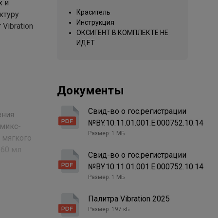
х и
Краситель
ктуру
Инструкция
Vibration
ОКСИГЕНТ В КОМПЛЕКТЕ НЕ
ИДЕТ
Документы
Свид-во о гос.регистрации
ения
№BY.10.11.01.001.Е.000752.10.14
 микс-
Размер: 1 МБ
я мягкого
 60 мл
Свид-во о гос.регистрации
начинать
№BY.10.11.01.001.Е.000752.10.14
осы,
Размер: 1 МБ
альное
Палитра Vibration 2025
ными
Размер: 197 кБ