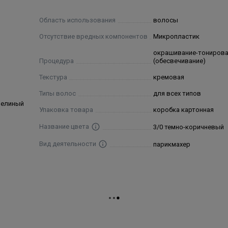
закрепления получ
Область использования
волосы
Отсутствие вредных компонентов
Микропластик
es), Resorcinol.
окрашивание-тониров
Процедура
(обесвечивание)
Текстура
кремовая
Типы волос
для всех типов
челиный
Упаковка товара
коробка картонная
Название цвета
3/0 темно-коричневый
Вид деятельности
парикмахер