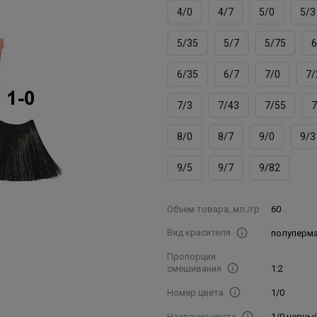
4/0
4/7
5/0
5/3
5/35
5/7
5/75
6
6/35
6/7
7/0
7/
7/3
7/43
7/55
7
8/0
8/7
9/0
9/3
9/5
9/7
9/82
Объем товара, мл./гр
60
Вид красителя
полуперм
Пропорция
смешивания
1:2
Номер цвета
1/0
Название цвета
1/0 черны