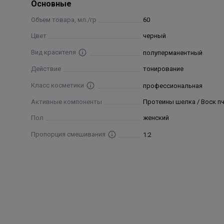
движениями тонирующий крем тёплой водой. Для 
Основные
Объем товара, мл./гр
60
Состав
Цвет
черный
Phenylenediamines, Phenylenediamines (Toluenediamin
Вид красителя
полуперманентный
Действие
тонирование
Класс косметики
профессиональная
Активные компоненты
Протеины шелка / Воск п
Пол
женский
Пропорция смешивания
1:2