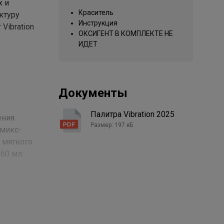
х и
Краситель
ктуру
Инструкция
Vibration
ОКСИГЕНТ В КОМПЛЕКТЕ НЕ
ИДЕТ
Документы
Палитра Vibration 2025
ения
Размер: 197 кБ
 микс-
я мягкого
 60 мл
начинать
осы,
альное
ными