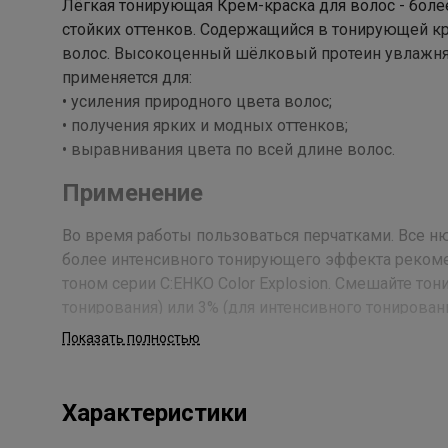
Лёгкая тонирующая Крем-краска для волос - более
стойких оттенков. Содержащийся в тонирующей кр
волос. Высокоценный шёлковый протеин увлажняет 
применяется для:
• усиления природного цвета волос;
• получения ярких и модных оттенков;
• выравнивания цвета по всей длине волос.
Применение
Во время работы пользоваться перчатками. Все 
более интенсивного тонирующего эффекта рекомен
тоном серии C:EHKO Color Explosion. Смешайте тон
тонирования) или 3% (для интенсивного тонирован
С:ЕНКО Пероксан/ Peroxan) в пластиковой посуде 
Показать полностью
сразу после приготовления состава. Тонирующий
используя для этого кисточку или аппликаторный
количестве нанести тонирующий крем по всей дли
Характеристики
время действия 15 минут, но не более 30 мин. П