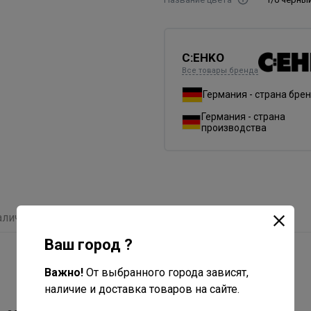
C:EHKO
Все товары бренда
Германия - страна бре
Германия - страна
производства
аличие
Отзывы
С этим товаром покупают
Ваш город ?
Важно!
От выбранного города зависят,
наличие и доставка товаров на сайте.