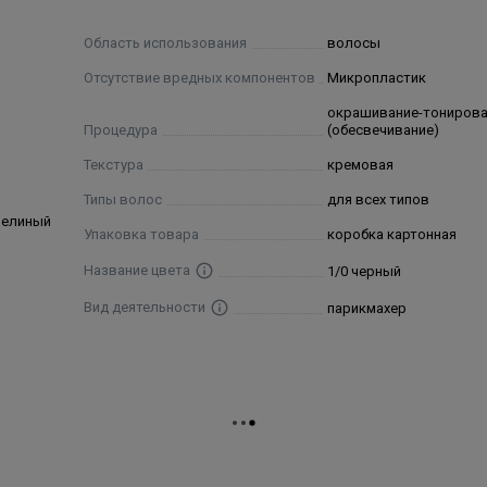
закрепления получ
Область использования
волосы
Отсутствие вредных компонентов
Микропластик
es), Resorcinol.
окрашивание-тониров
Процедура
(обесвечивание)
Текстура
кремовая
Типы волос
для всех типов
челиный
Упаковка товара
коробка картонная
Название цвета
1/0 черный
Вид деятельности
парикмахер