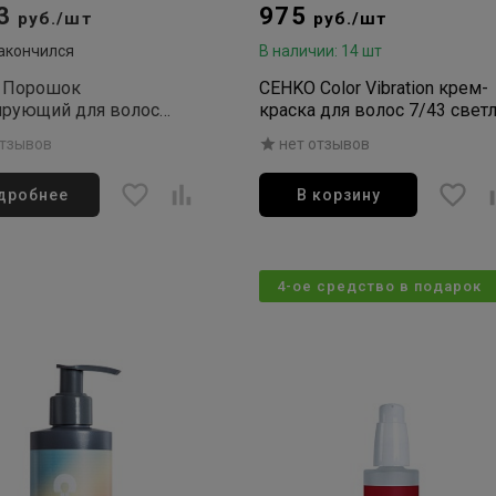
33
975
руб./шт
руб./шт
акончился
В наличии: 14 шт
 Порошок
CEHKO Color Vibration крем-
ирующий для волос
краска для волос 7/43 свет
Blond Plus 500гр
медный золотистый 60мл
отзывов
нет отзывов
дробнее
В корзину
4-ое средство в подарок