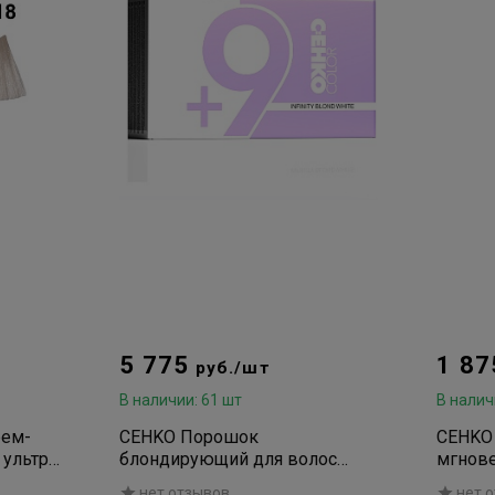
5 775
1 8
руб./шт
В наличии: 61 шт
В налич
рем-
CEHKO Порошок
CEHKO 
 ультра-
блондирующий для волос
мгнове
Infinity Blond Белый 2*500г
волоса
нет отзывов
нет 