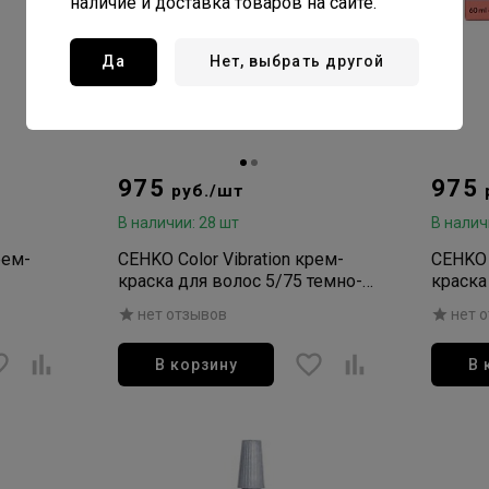
наличие и доставка товаров на сайте.
Да
Нет, выбрать другой
975
975
руб./шт
В наличии: 28 шт
В налич
рем-
CEHKO Color Vibration крем-
CEHKO 
краска для волос 5/75 темно-
краска
мл
ореховый 60мл
гранат
нет отзывов
нет 
В корзину
В 