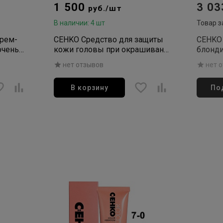
1 500
3 0
руб./шт
В наличии: 4 шт
Товар з
крем-
CEHKO Средство для защиты
CEHKO
очень
кожи головы при окрашивании
блонд
чнево-
Scalp Protector 150мл
Super 
нет отзывов
нет 
В корзину
По