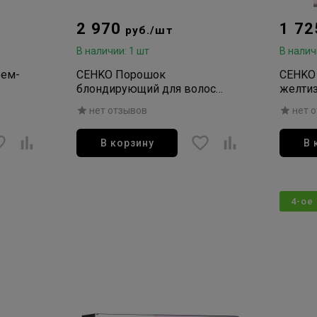
2 970
1 7
руб./шт
В наличии: 1 шт
В налич
рем-
CEHKO Порошок
CEHKO
блондирующий для волос
желти
мл
Infinity Blond Белый 500г
Silber
нет отзывов
нет 
В корзину
В 
4-ое