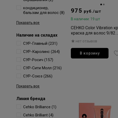
кондиционер,
975
руб./шт
бальзам для волос (8)
В наличии: 19 шт
Показать все
CEHKO Color Vibration к
краска для волос 9/82
Наличие на складах
молочная карамель 60
нет отзывов
СУР-Главный (231)
СУР-Каролинс (264)
В корзину
СУР-Росич (157)
СУР-Сити Молл (216)
СУР-Союз (266)
Показать все
Линия бренда
Cehko Brilliance (1)
Cehko Brilliant (4)