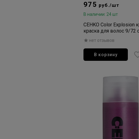
975
руб./шт
В наличии: 24 шт
CEHKO Color Explosion 
краска для волос 9/72 
светлый блондин кори
нет отзывов
пепельный 60мл
В корзину