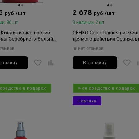
25
2 678
руб./шт
руб./шт
ии: 86 шт
В наличии: 2 шт
 Кондиционер против
CEHKO Color Flames пигмен
зны Серебристо-белый
прямого действия Оранже
weiz Effektspulung 300мл
Orange 300мл
отзывов
нет отзывов
корзину
В корзину
 средство в подарок
4-ое средство в подарок
Новинка