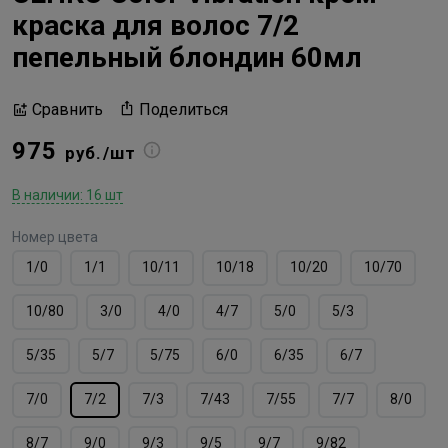
краска для волос 7/2
пепельный блондин 60мл
Поделиться
Сравнить
975
руб./шт
В наличии: 16 шт
Номер цвета
1/0
1/1
10/11
10/18
10/20
10/70
10/80
3/0
4/0
4/7
5/0
5/3
5/35
5/7
5/75
6/0
6/35
6/7
7/0
7/2
7/3
7/43
7/55
7/7
8/0
8/7
9/0
9/3
9/5
9/7
9/82