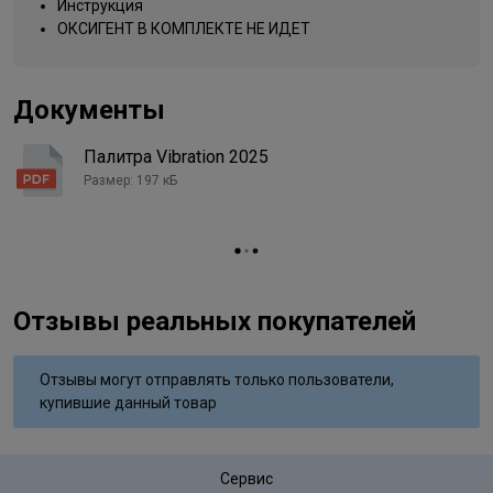
Инструкция
Типы волос
для всех типов
ОКСИГЕНТ В КОМПЛЕКТЕ НЕ ИДЕТ
Упаковка товара
коробка картонная
Название цвета
7/2 пепельный блондин
Документы
Вид деятельности
парикмахер
Палитра Vibration 2025
Размер: 197 кБ
Отзывы реальных покупателей
Отзывы могут отправлять только пользователи,
купившие данный товар
Сервис