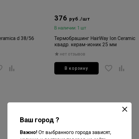
376
руб./шт
В наличии: 1 шт
ramica d 38/56
Термобрашинг HairWay Ion Ceramic
квадр. керам-ионик 25 мм
нет отзывов
В корзину
Ваш город ?
Важно!
От выбранного города зависят,