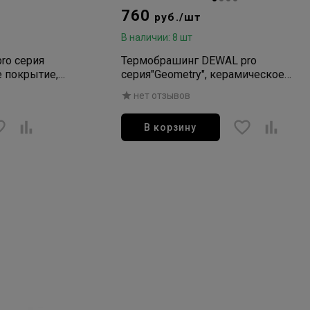
760
руб./шт
В наличии: 8 шт
ro серия
Термобрашинг DEWAL pro
е покрытие,
серия"Geometry", керамическое
.щет.d43/61
покрытие, ионизированная
нет отзывов
нейлон.щет.d25/41
В корзину