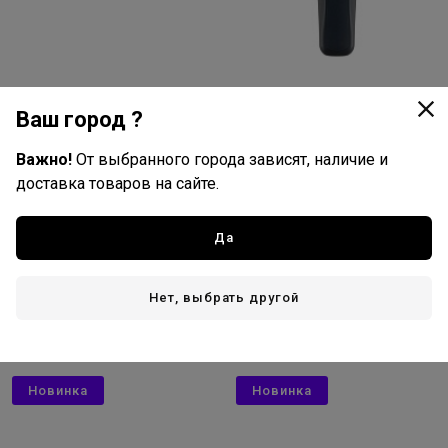
Ваш город ?
Важно!
От выбранного города зависят, наличие и
доставка товаров на сайте.
7 695
10 430
руб./шт
руб./шт
В наличии: 1 шт
В наличии: 4 шт
Да
Щипцы для выпрямления
Триммер DEWAL PRO Legacy,
волос Dewal Pro Legacy,
аккум\сет, 11000 об\мин, нож
черный, 24х95мм, керамич
40мм, 0,2 мм
нет отзывов
нет отзывов
Нет, выбрать другой
пластины, 60Вт
В корзину
В корзину
Новинка
Новинка