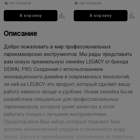
складной (5нас) черный
нет отзывов
нет отзывов
В корзину
В корзину
Описание
Добро пожаловать в мир профессиональных
парикмахерских инструментов. Мы рады представить
вам новую премиальную линейку LEGACY от бренда
DEWAL PRO. Созданная с использованием
инновационного дизайна и современных технологий,
ли ней ка LЕGАСУ-это продукт, который сделает вашу
работу намного проще и удобнее. Новая линейка была
разработана специально для профессиональных
парикмахеров, которые ценят качество и хотят
работать только с лучшими инструментами.
Представляем Вам набор, который поможет Вам
достичь великолепной укдадки и ухоженного вида
волос. Щетка и термобрашинг выполнены из пластика