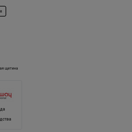
я
ая щетина
нда
одства