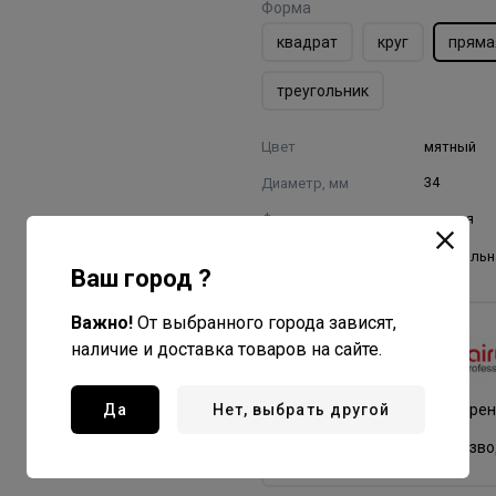
Форма
квадрат
круг
пряма
треугольник
Цвет
мятный
Диаметр, мм
34
Форма
прямая
Щетина
натуральн
Ваш город ?
Важно!
От выбранного города зависят,
HairWay
наличие и доставка товаров на сайте.
Все товары бренда
Да
Нет, выбрать другой
Германия - страна бре
Китай - страна произв