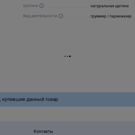
Щетина
натуральная щетина
Вид деятельности
груммер / парикмахер
, купившие данный товар
Контакты