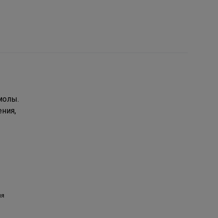
молы.
ния,
ия