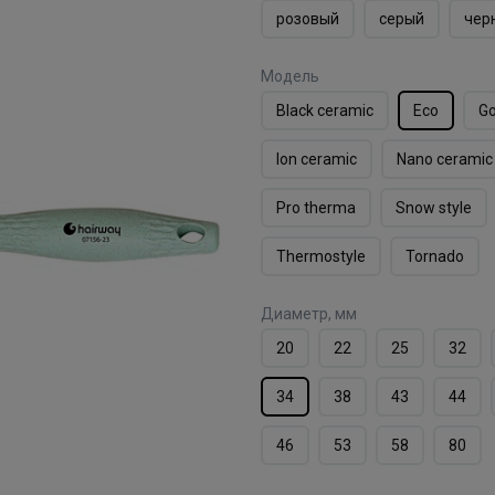
розовый
серый
чер
Модель
Black ceramic
Eco
Go
Ion ceramic
Nano ceramic
Pro therma
Snow style
Thermostyle
Tornado
Диаметр, мм
20
22
25
32
34
38
43
44
46
53
58
80