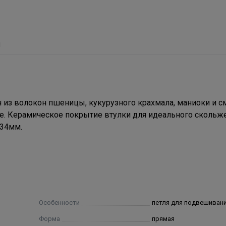
ы
н из волокон пшеницы, кукурузного крахмала, маниоки и с
е. Керамическое покрытие втулки для идеального скольже
 34мм.
Особенности
петля для подвешиван
Форма
прямая