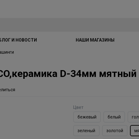
БЛОГ И НОВОСТИ
НАШИ МАГАЗИНЫ
ашинги
ECO,керамика D-34мм мятный
елиться
Цвет
бежевый
белый
гол
зеленый
золотой
м