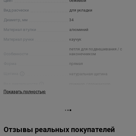
Цвет
бежевый
Вид расчески
для укладки
Диаметр, мм
34
Материал втулки
алюминий
Материал ручки
каучук
петля для подвешивания / с
Особенности
наконечником
Форма
прямая
Щетина
натуральная щетина
Вид деятельности
груммер / парикмахер
Показать полностью
Отзывы реальных покупателей