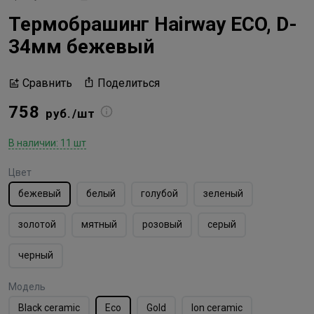
Термобрашинг Hairway ECO, D-
34мм бежевый
Поделиться
Сравнить
758
руб./шт
В наличии: 11 шт
Цвет
бежевый
белый
голубой
зеленый
золотой
мятный
розовый
серый
черный
Модель
Black ceramic
Eco
Gold
Ion ceramic