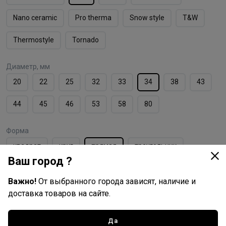
Nano ceramic
Pro therma
Snow style
T&W
Thermostyle
Tornado
Диаметр, мм
20
22
25
32
33
34
38
43
44
45
46
53
58
80
Форма
квадрат
круг
прямая
треугольник
Ваш город ?
Важно!
От выбранного города зависят, наличие и
доставка товаров на сайте.
HairWay
Все товары бренда
Да
Германия - страна бренда