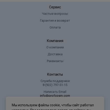
Сервис
Частые вопросы
Гарантия и возврат
Оплата
Компания
О компании
Доставка
Реквизиты
Контакты
Служба поддержки
8 (922) 797‑51-15
Написать Email
info@profcosm.com
Адрес регионального офиса
Мы используем файлы cookie, чтобы сайт работал
г. Сургут, ул. Иосифа Каролинского, дом 10, офис 5