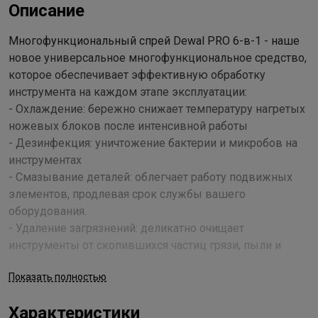
Описание
Многофункциональный спрей Dewal PRO 6-в-1 - наше
новое универсальное многофункциональное средство,
которое обеспечивает эффективную обработку
инструмента на каждом этапе эксплуатации:
- Охлаждение: бережно снижает температуру нагретых
ножевых блоков после интенсивной работы
- Дезинфекция: уничтожение бактерии и микробов на
инструментах
- Смазывание деталей: облегчает работу подвижных
элементов, продлевая срок службы вашего
оборудования.
- Удаление загрязнений: деликатно очищает
инструменты от скопившихся частиц грязи, пыли и
волос, сохраняя первоначальные характеристики
Показать полностью
поверхности.
- Защита от коррозии: образует защитную пленку,
Характеристики
предотвращающую образование ржавчины даже при