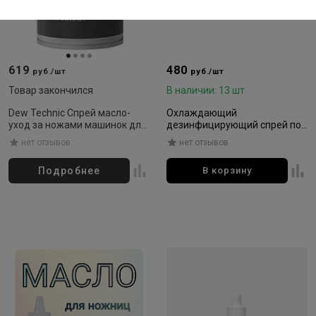
619
480
руб./шт
руб./шт
Товар закончился
В наличии: 13 шт
Dew Technic Спрей масло-
Охлаждающий
уход за ножами машинок для
дезинфицирующий спрей по
стрижки 520мл
уходу за ножевыми блоками
нет отзывов
нет отзывов
650мл
Подробнее
В корзину