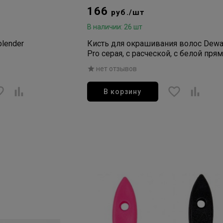
166
руб./шт
В наличии: 26 шт
blender
Кисть для окрашивания волос Dewa
Pro серая, с расческой, с белой пря
щетиной, узкая 45мм
нет отзывов
В корзину