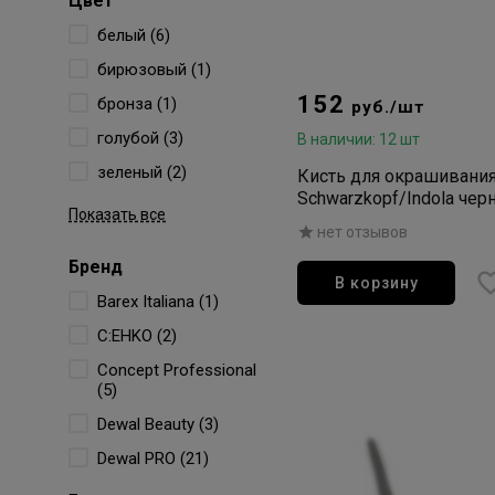
Цвет
белый (6)
бирюзовый (1)
152
бронза (1)
руб./шт
голубой (3)
В наличии: 12 шт
зеленый (2)
Кисть для окрашивани
Schwarzkopf/Indola чер
Показать все
нет отзывов
Бренд
В корзину
Barex Italiana (1)
C:EHKO (2)
Concept Professional
(5)
Dewal Beauty (3)
Dewal PRO (21)