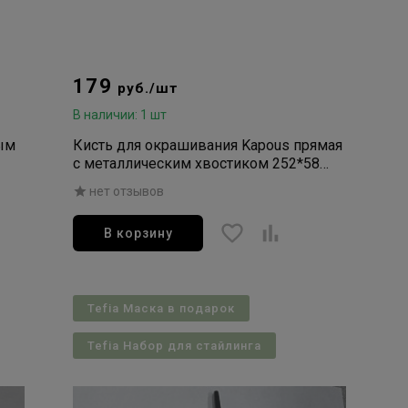
179
руб./шт
В наличии: 1 шт
ым
Кисть для окрашивания Kapous прямая
с металлическим хвостиком 252*58
мм, черная
нет отзывов
В корзину
Tefia Маска в подарок
Tefia Набор для стайлинга