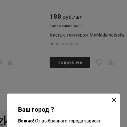
188
руб./шт
Товар закончился
Кисть с глиттером MeMademoiselle
нет отзывов
Подробнее
Ваш город ?
Важно!
От выбранного города зависят,