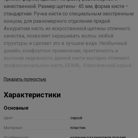
качественной. Размер щетины- 45 мм, форма кисти –
стандартная. Ручка кисти со специальным заостренным
концом, для равномерного отделения прядей
Аккуратная кисть из искусственной щетины отличного
качества, позволяет окрашивать волоы любой
структуры и сделает это в лучшем виде. Необычный
дизайн, комфортное применение, практичность и
высокая надежность данной кисти выгодно отличают
профессиональную кисть DEWAL. Классический серый
цвет корпуса в сочетании с белым цветом щетины
Показать полностью
кисти придает инструменту особый стиль.
Характеристики
Основные
Цвет
серый
Материал
пластик
Особенности
наличие разделителя прядей