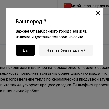
Китай - страна произв
Ваш город ?
Важно!
От выбранного города зависят,
наличие и доставка товаров на сайте.
ы
Да
Нет, выбрать другой
м покрытием и щетиной из термостойкого нейлона обесп
верхность позволяет захватить более широкую прядь, что
ое распределение тепла по керамической продувной втул
, что также ускоряет процесс укладки. Рельефная прорез
и интенсивной работе.