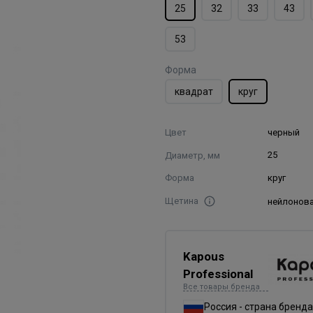
25
32
33
43
53
Форма
квадрат
круг
Цвет
черный
Диаметр, мм
25
Форма
круг
Щетина
нейлонов
Kapous
Professional
Все товары бренда
Россия - страна бренда