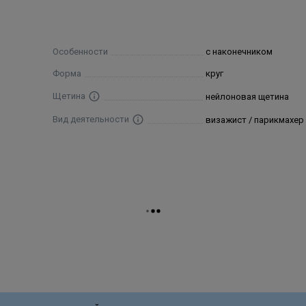
Особенности
с наконечником
Форма
круг
Щетина
нейлоновая щетина
Вид деятельности
визажист / парикмахер