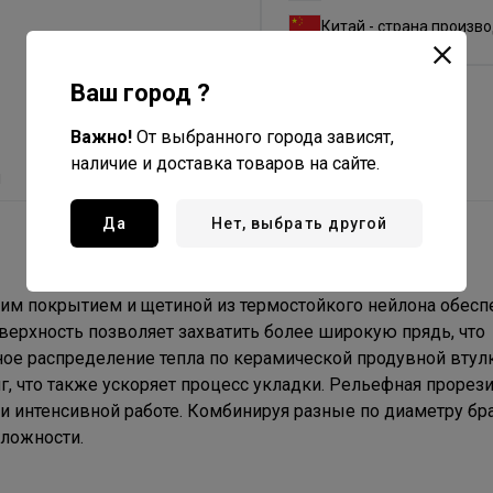
Китай - страна произв
Ваш город ?
Важно!
От выбранного города зависят,
наличие и доставка товаров на сайте.
ы
Да
Нет, выбрать другой
м покрытием и щетиной из термостойкого нейлона обесп
верхность позволяет захватить более широкую прядь, что
ое распределение тепла по керамической продувной втул
, что также ускоряет процесс укладки. Рельефная прорез
и интенсивной работе. Комбинируя разные по диаметру б
ложности.