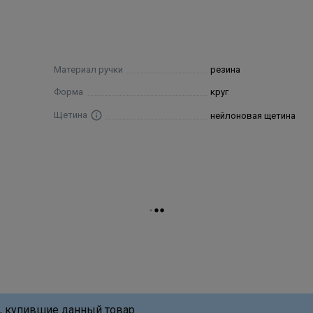
Материал ручки
резина
Форма
круг
Щетина
нейлоновая щетина
, купившие данный товар