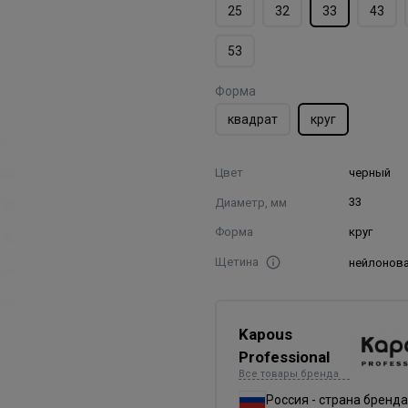
25
32
33
43
53
Форма
квадрат
круг
Цвет
черный
Диаметр, мм
33
Форма
круг
Щетина
нейлонов
Kapous
Professional
Все товары бренда
Россия - страна бренда