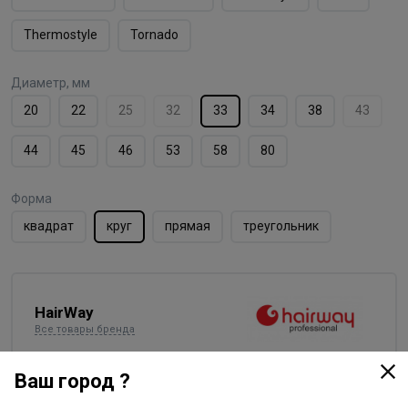
Thermostyle
Tornado
Диаметр, мм
20
22
25
32
33
34
38
43
44
45
46
53
58
80
Форма
квадрат
круг
прямая
треугольник
HairWay
Все товары бренда
Германия - страна бренда
Ваш город ?
Китай - страна производства