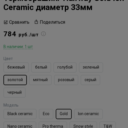
Ceramic диаметр 33мм
Поделиться
Сравнить
784
руб./шт
В наличии: 1 шт
Цвет
бежевый
белый
голубой
зеленый
золотой
мятный
розовый
серый
черный
Модель
Black ceramic
Eco
Gold
Ion ceramic
Nano ceramic
Pro therma
Snow style
T&W