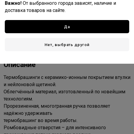
Важно!
От выбранного города зависят, наличие и
доставка товаров на сайте.
Доставка
Да
Стоимость и способы доставки будут доступны при
оформлении заказа.
Нет, выбрать другой
Описание
Термобрашинги с керамико-ионным покрытием втулки
и нейлоновой щетиной.
Облегчённый материал, изготовленный по новейшим
технологиям.
Прорезиненная, многогранная ручка позволяет
надёжно удерживать
термобрашинг во время работы.
Ромбовидные отверстия – для интенсивного