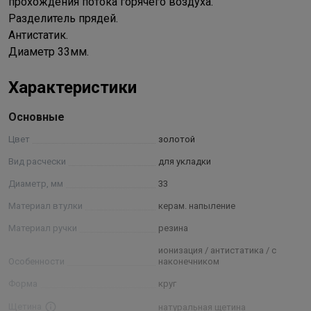
прохождения потока горячего воздуха.
Разделитель прядей.
Антистатик.
Диаметр 33мм.
Характеристики
Основные
Цвет
золотой
Вид расчески
для укладки
Диаметр, мм
33
Материал втулки
керам. напыление
Материал ручки
резина
ионизация / антистатика / с
Особенности
наконечником
Форма
круг
Щетина
натуральная щетина