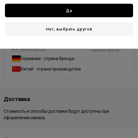
Форма
Да
изогнутая
круг
овал
прямая
Нет, выбрать другой
Dewal PRO
Все товары бренда
Германия - страна бренда
Китай - страна производства
Доставка
Стоимость и способы доставки будут доступны при
оформлении заказа.