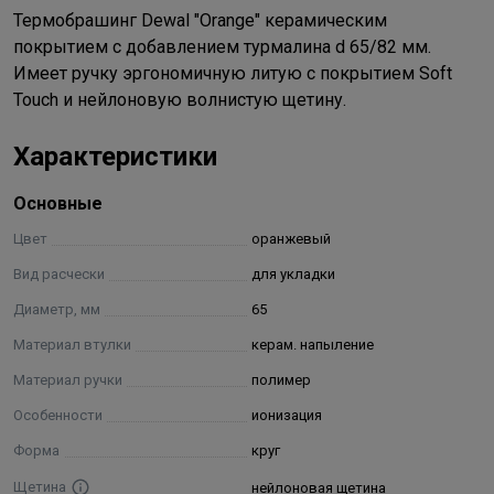
Термобрашинг Dewal "Orange" керамическим
покрытием с добавлением турмалина d 65/82 мм.
Имеет ручку эргономичную литую с покрытием Soft
Touch и нейлоновую волнистую щетину.
Характеристики
Основные
Цвет
оранжевый
Вид расчески
для укладки
Диаметр, мм
65
Материал втулки
керам. напыление
Материал ручки
полимер
Особенности
ионизация
Форма
круг
Щетина
нейлоновая щетина