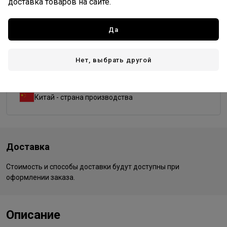
доставка товаров на сайте.
изогнутая
круг
овал
прямая
Да
Dewal PRO
Нет, выбрать другой
Все товары бренда
Германия - страна бренда
Китай - страна производства
Доставка
Стоимость и способы доставки будут доступны при
оформлении заказа.
Описание