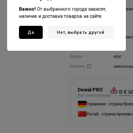
Важно!
От выбранного города зависят,
изогнутая
круг
ова
наличие и доставка товаров на сайте.
прямая
Да
Нет, выбрать другой
Цвет
оранжевы
Диаметр, мм
33
Форма
круг
Щетина
нейлонов
Dewal PRO
Все товары бренда
Германия - страна бре
Китай - страна произв