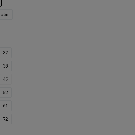
r star
32
38
45
52
61
72