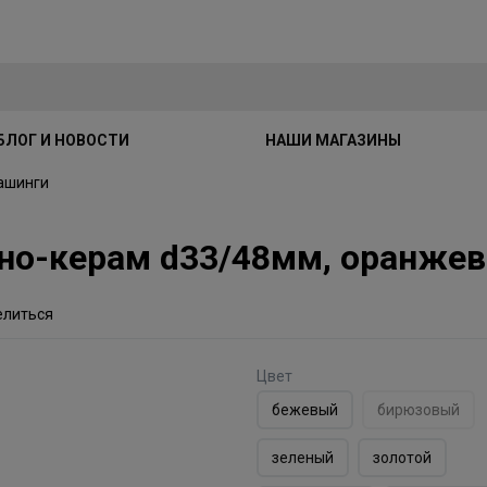
БЛОГ И НОВОСТИ
НАШИ МАГАЗИНЫ
ашинги
но-керам d33/48мм, оранже
елиться
Цвет
бежевый
бирюзовый
зеленый
золотой