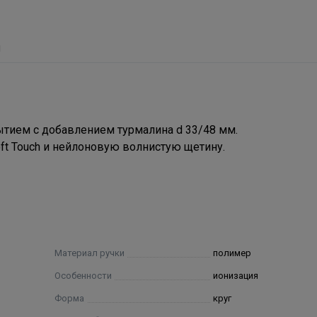
ы
ытием с добавлением турмалина d 33/48 мм.
t Touch и нейлоновую волнистую щетину.
Материал ручки
полимер
Особенности
ионизация
Форма
круг