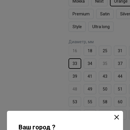
Mokka
Next
Orange
Premium
Satin
Silve
Style
Ultra long
Диаметр, мм
16
18
25
31
33
34
35
37
39
41
43
44
48
49
50
51
53
55
58
60
62
63
65
70
Ваш город ?
Форма