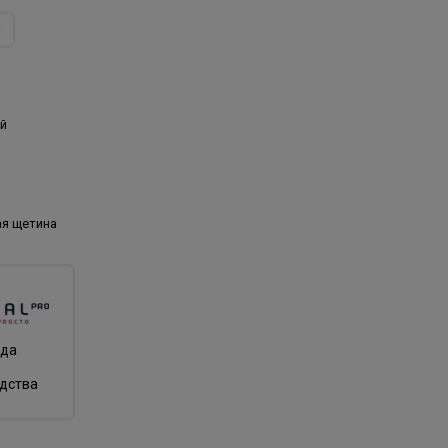
л
й
ая щетина
нда
одства