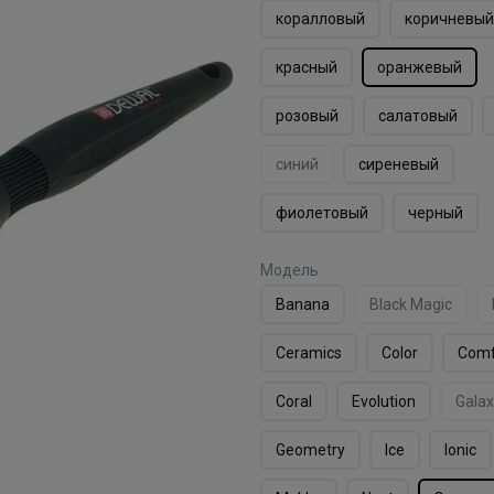
коралловый
коричневый
красный
оранжевый
розовый
салатовый
синий
сиреневый
фиолетовый
черный
Модель
Banana
Black Magic
Ceramics
Color
Comf
Coral
Evolution
Galax
Geometry
Ice
Ionic