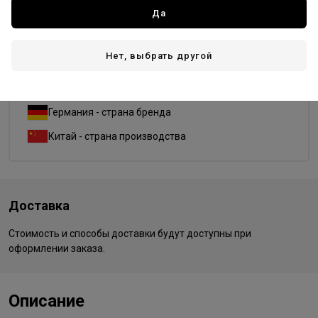
Да
изогнутая
круг
овал
прямая
Нет, выбрать другой
Dewal PRO
Все товары бренда
Германия - страна бренда
Китай - страна производства
Доставка
Стоимость и способы доставки будут доступны при
оформлении заказа.
Описание