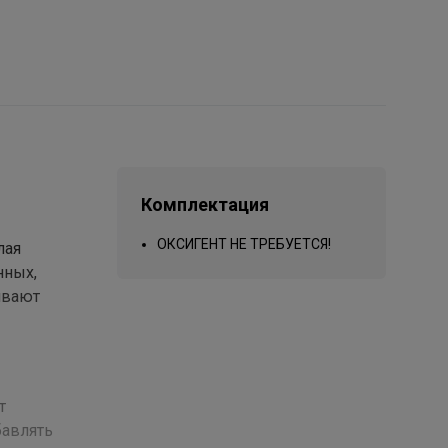
Комплектация
ОКСИГЕНТ НЕ ТРЕБУЕТСЯ!
лая
нных,
ивают
т
бавлять