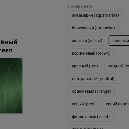
Номер цвета
аквамарин (aquamarine)
бирюзовый (turquoise)
желтый (yellow)
зеленый
коричневый (brown)
красный (red)
медный (c
нейтральный (neutral)
оранжевый (orange)
серый (grey)
синий (blue)
фиолетовый (violet)