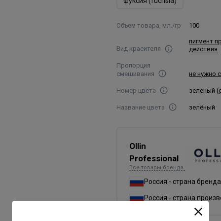
фуксия (fuchsia)
Объем товара, мл./гр
100
пигмент п
Вид красителя
действия
Пропорция
смешивания
не нужно 
Номер цвета
зеленый (
Название цвета
зелёный
Ollin
Professional
Все товары бренда
Россия - страна бренда
Россия - страна произ