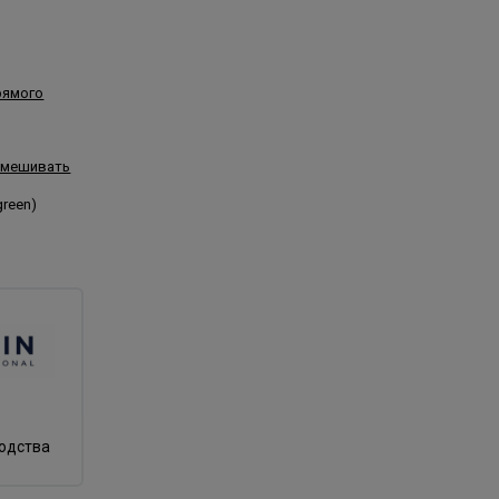
рямого
смешивать
green)
водства