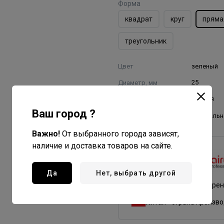
Форма
квадрат
круг
пряма
треугольник
Цвет
зеленый
Диаметр, мм
25
Форма
прямая
Ваш город ?
Щетина
натуральн
Важно!
От выбранного города зависят,
наличие и доставка товаров на сайте.
HairWay
Все товары бренда
Да
Нет, выбрать другой
Германия - страна бре
Китай - страна произв