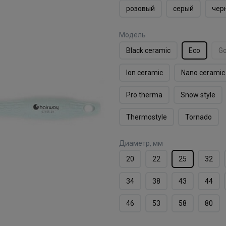
розовый
серый
чер
Модель
Black ceramic
Eco
Go
Ion ceramic
Nano ceramic
Pro therma
Snow style
Thermostyle
Tornado
Диаметр, мм
20
22
25
32
34
38
43
44
46
53
58
80