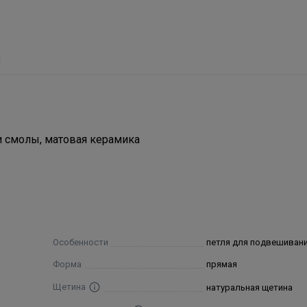
ы
и смолы, матовая керамика
Особенности
петля для подвешиван
Форма
прямая
Щетина
натуральная щетина