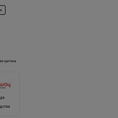
я
ая щетина
нда
одства