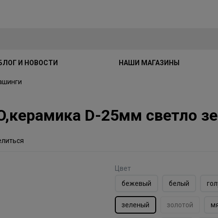
БЛОГ И НОВОСТИ
НАШИ МАГАЗИНЫ
ашинги
O,керамика D-25мм светло з
елиться
Цвет
бежевый
белый
гол
зеленый
золотой
м