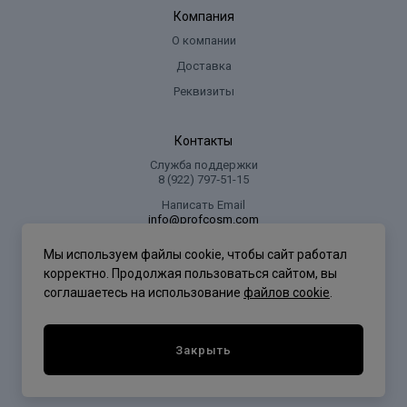
Компания
О компании
Доставка
Реквизиты
Контакты
Служба поддержки
8 (922) 797‑51-15
Написать Email
info@profcosm.com
Адрес регионального офиса
Мы используем файлы cookie, чтобы сайт работал
г. Сургут, ул. Иосифа Каролинского, дом 10, офис 5
корректно. Продолжая пользоваться сайтом, вы
соглашаетесь на использование
файлов cookie
.
Проф Косметика
Закрыть
Политика конфиденциальности