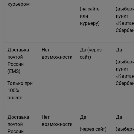
курьером
(на сайте
(выбер
или
пункт
курьеру)
«Квита
Сбербан
Доставка
Нет
Да (через
Да
почтой
возможности
сайт)
(выбер
России
пункт
(EMS)
«Квита
Только при
Сбербан
100%
оплате.
Доставка
Нет
Да
Да
почтой
возможности
(через сайт)
(выбер
России