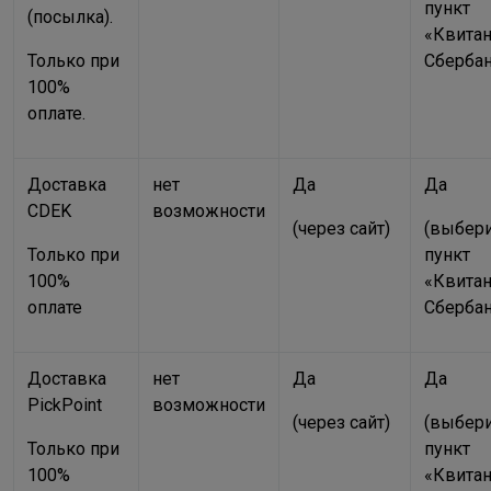
пункт
(посылка).
«Квита
Только при
Сбербан
100%
оплате.
Доставка
нет
Да
Да
CDEK
возможности
(через сайт)
(выбер
Только при
пункт
100%
«Квита
оплате
Сбербан
Доставка
нет
Да
Да
PickPoint
возможности
(через сайт)
(выбер
Только при
пункт
100%
«Квита