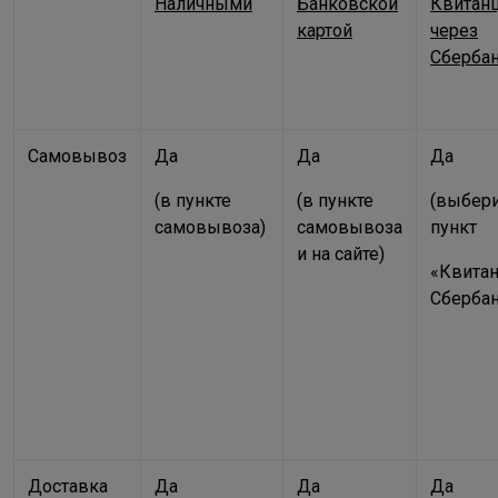
Наличными
Банковской
Квитан
картой
через
Сберба
Самовывоз
Да
Да
Да
(в пункте
(в пункте
(выбер
самовывоза)
самовывоза
пункт
и на сайте)
«Квита
Сбербан
Доставка
Да
Да
Да