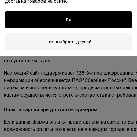
доставка товаров на сайте.
Для оплаты покупки Вы будете перенаправлены на плат
реквизитов Вашей карты. Пожалуйста, приготовьте Вашу
шлюзом и передача информации осуществляется в защи
Да
шифрования SSL.
В случае если Ваш банк поддерживает технологию безопа
Нет, выбрать другой
или MasterCard Secure Code для проведения платежа так
Способы и возможность получения паролей для совершен
выпустившем карту.
Настоящий сайт поддерживает 128-битное шифрование.
информации обеспечивается ПАО "Сбербанк России". Вв
лицам за исключением случаев, предусмотренных закон
картам осуществляется строго в соответствии с требования
Оплата картой при доставке курьером
Если данная форма оплаты представлена на сайте, то Вы
возможность оплаты пока есть не в каждом городе, в ко