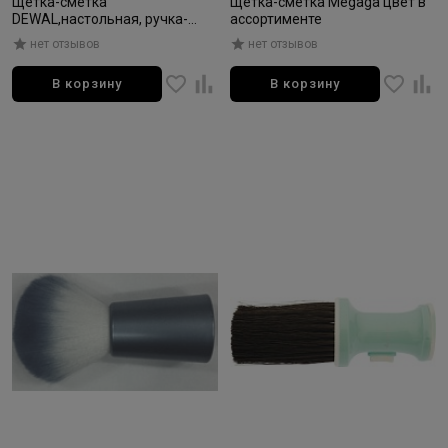
Щетка-сметка
Щетка-сметка Megaga цвет в
DEWAL,настольная, ручка-
ассортименте
дерево+ металл, натуральная
нет отзывов
нет отзывов
овечья щетина
В корзину
В корзину