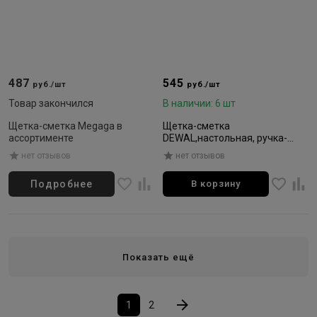
487
545
руб./шт
руб./шт
Товар закончился
В наличии: 6 шт
Щетка-сметка Megaga в
Щетка-сметка
ассортименте
DEWAL,настольная, ручка-
пластик, с ёмкостью для
нет отзывов
нет отзывов
талька, искусственная щетина
Подробнее
В корзину
Показать ещё
1
2