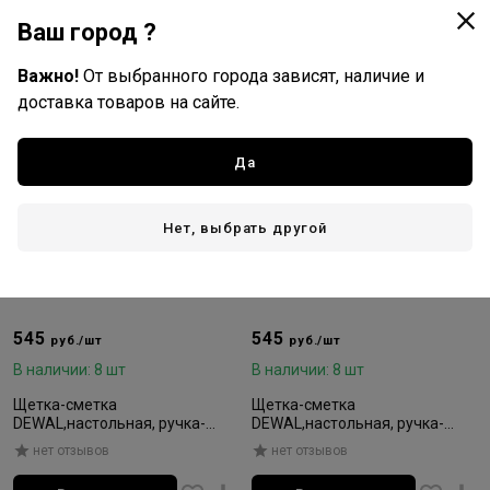
Ваш город ?
Важно!
От выбранного города зависят, наличие и
доставка товаров на сайте.
Да
Нет, выбрать другой
545
545
руб./шт
руб./шт
В наличии: 8 шт
В наличии: 8 шт
Щетка-сметка
Щетка-сметка
DEWAL,настольная, ручка-
DEWAL,настольная, ручка-
пластик, с ёмкостью для
пластик, с ёмкостью для
нет отзывов
нет отзывов
талька, искусственная щетина
талька, искусственная щетина