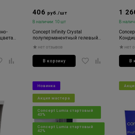
406
1 2
руб./шт
В наличии: 10 шт
В налич
мно-
Concept Infinity Crystal
Concep
 цвета
полуперманентный гелевый
Конди
ми Anty-
краситель для волос 0/0
нейтра
нет отзывов
нет 
нейтральный корректор 60мл
пепти
Плати
В корзину
В 
Новинка
Акци
Акция мастера
Concept Lumia стартовый
43%
Concept Lumia стартовый
42%