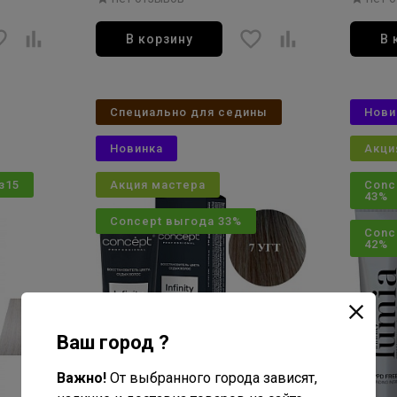
блондин сандре-розовый
100мл
В корзину
В 
Специально для седины
Нови
Новинка
Акци
з15
Акция мастера
Conc
43%
Concept выгода 33%
Conc
42%
Ваш город ?
Важно!
От выбранного города зависят,