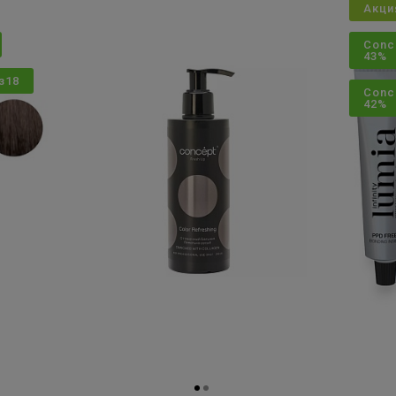
Акци
Conc
43%
з18
Conc
42%