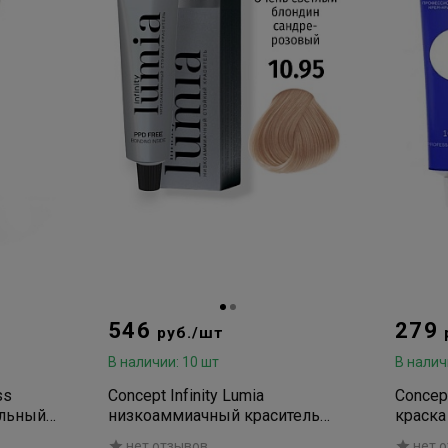
546
279
руб./шт
В наличии: 10 шт
В налич
ss
Concept Infinity Lumia
Concep
ельный
низкоаммиачный краситель
краска
для волос 10/95 очень светлый
коррек
нет отзывов
нет 