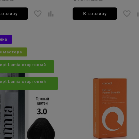
корзину
В корзину
нка
я мастера
ept Lumia стартовый
ept Lumia стартовый