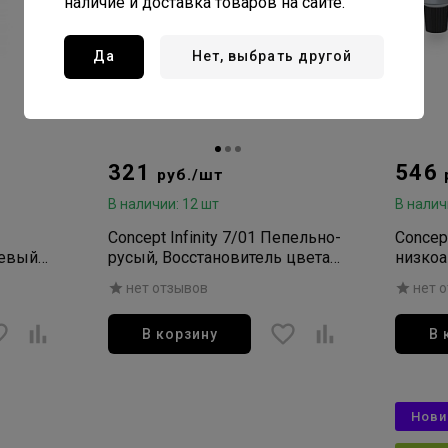
наличие и доставка товаров на сайте.
Да
Нет, выбрать другой
321
546
руб./шт
В наличии: 12 шт
В налич
Concept Infinity 7/01 Пепельно-
Concept
левый
русый, Восстановитель цвета
низко
/16
седых волос с пептидами Anty-
для во
нет отзывов
нет 
н
Grey, 100мл
100мл
 60мл
В корзину
В 
Нови