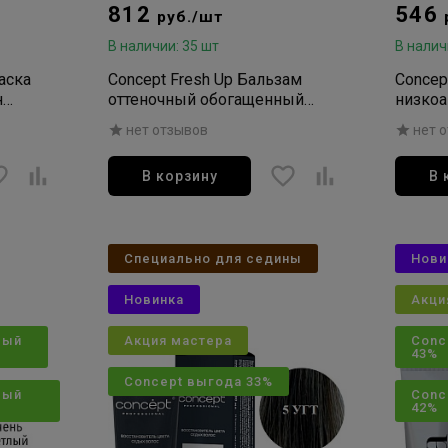
812
546
руб./шт
В наличии: 35 шт
В налич
раска
Concept Fresh Up Бальзам
Concept
н
оттеночный обогащенный
низко
й 100мл
коллагеном Пепельно-русый
для во
нет отзывов
нет 
Color Refreshing 250мл
100мл
В корзину
В 
Специально для седины
Нови
Новинка
Акци
вый
Акция мастера
Conc
43%
Concept выгода 33%
вый
Conc
42%