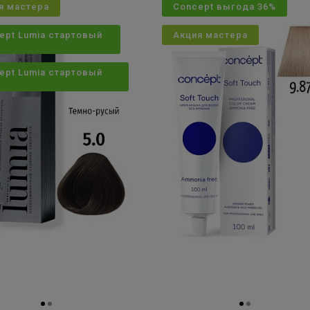
я мастера
Concept выгода 36%
ept Lumia стартовый
Акция мастера
ept Lumia стартовый