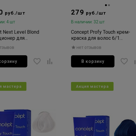
60
279
руб./шт
руб./шт
ии: 4 шт
В наличии: 32 шт
t Next Level Blond
Concept Profy Touch крем-
ционер для
краска для волос 6/1
лизации желтизны с
пепельно-русый 100мл
отзывов
нет отзывов
дным комплексом
на 1000мл
корзину
В корзину
я мастера
Акция мастера