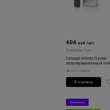
406
руб./шт
В наличии: 5 шт
Concept Infinity Crystal
полуперманентный ге
краситель для волос 10
нет отзывов
очень светлый блонди
пепельно-фиолетовый
В корзину
Новинка