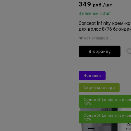
349
руб./шт
В наличии: 33 шт
Concept Infinity крем-к
для волос 8/76 блонди
коричнево-фиолетовы
нет отзывов
В корзину
Новинка
Акция мастера
Concept Lumia старто
43%
Concept Lumia старто
42%