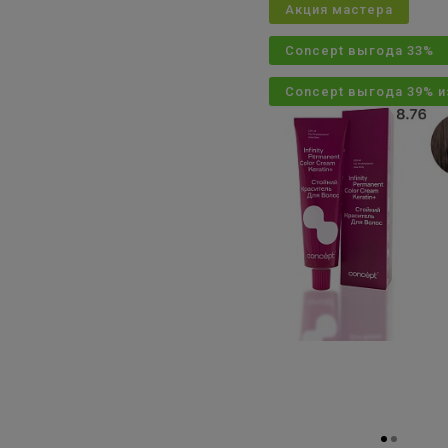
Акция мастера
Concept выгода 33%
Concept выгода 39% и