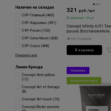
Наличие на складах
321
руб./шт
СУР-Главный (460)
В наличии: 14 шт
СУР-Каролинс (491)
Concept Infinity 6/01 Те
СУР-Росич (153)
русый, Восстановитель
седых волос с пептида
СУР-Сити Молл (428)
нет отзывов
Grey, 100мл
СУР-Союз (468)
В корзину
Показать все
Линия бренда
Новинка
Concept Anti-yellow
(17)
Акция мастера
Concept Art of therapy
(8)
Concept Art touch (10)
Concept Biotin secrets