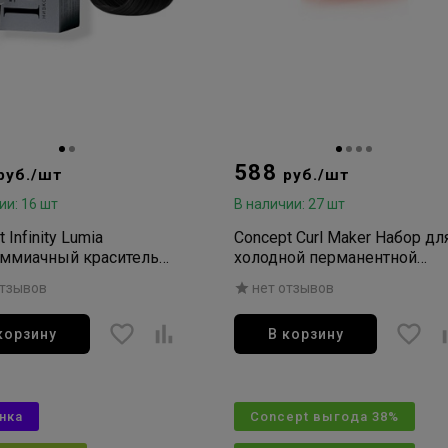
588
руб./шт
руб./шт
ии: 16 шт
В наличии: 27 шт
 Infinity Lumia
Concept Curl Maker Набор дл
аммиачный краситель
холодной перманентной
лос 3/0 тёмный шатен
завивки для
отзывов
нет отзывов
труднозавиваемых волос 
Живой локон Bio Curl Former
корзину
В корзину
Style Kit 100мл+100мл
нка
Concept выгода 38%