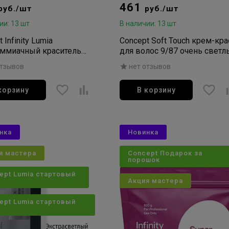
461
руб./шт
руб./шт
ии: 13 шт
В наличии: 13 шт
 Infinity Lumia
Concept Soft Touch крем-кра
аммиачный краситель
для волос 9/87 очень светл
лос 5/0 темно-русый
блондин перламутрово-
отзывов
нет отзывов
бежевый 100мл
корзину
В корзину
нка
Новинка
я мастера
Concept Подарок за
порошок
ept Lumia стартовый
Акция мастера
ept Lumia стартовый