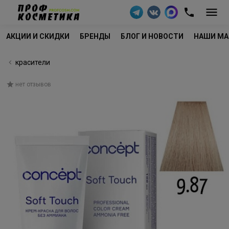
АКЦИИ И СКИДКИ
БРЕНДЫ
БЛОГ И НОВОСТИ
НАШИ МА
красители
нет отзывов