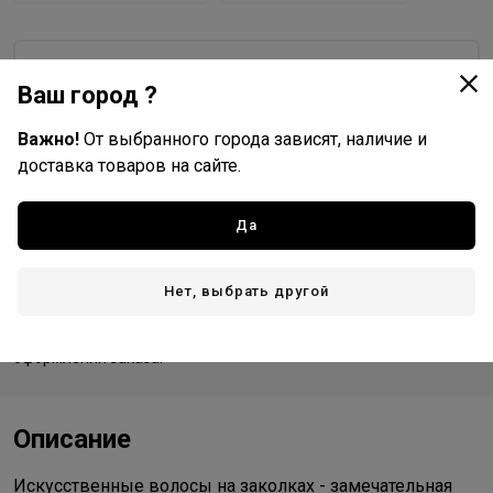
Hairshop
Ваш город ?
Все товары бренда
Важно!
От выбранного города зависят, наличие и
Китай - страна бренда
доставка товаров на сайте.
Китай - страна производства
Да
Доставка
Нет, выбрать другой
Стоимость и способы доставки будут доступны при
оформлении заказа.
Описание
Искусственные волосы на заколках - замечательная