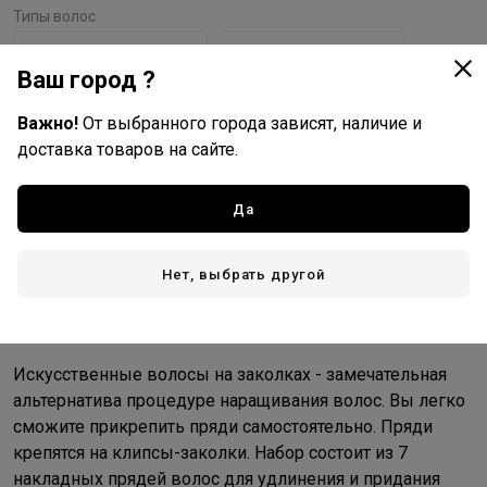
Типы волос
прямые, искуственные
прямые, натуральные
Ваш город ?
Важно!
От выбранного города зависят, наличие и
доставка товаров на сайте.
Hairshop
Все товары бренда
Да
Китай - страна бренда
Китай - страна производства
Нет, выбрать другой
Описание
Искусственные волосы на заколках - замечательная
альтернатива процедуре наращивания волос. Вы легко
сможите прикрепить пряди самостоятельно. Пряди
крепятся на клипсы-заколки. Набор состоит из 7
накладных прядей волос для удлинения и придания