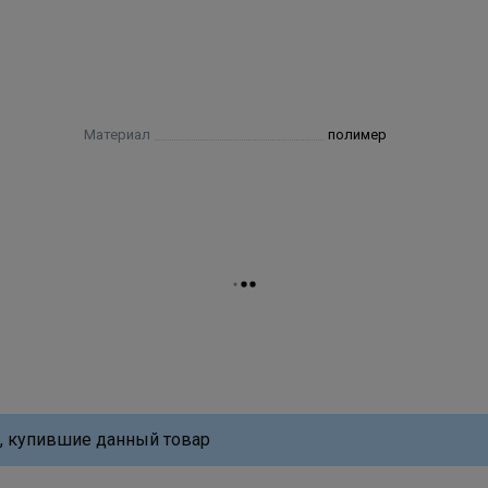
Материал
полимер
, купившие данный товар