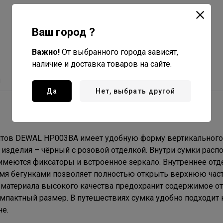
Ваш город ?
Важно!
От выбранного города зависят,
наличие и доставка товаров на сайте.
ы
Да
Нет, выбрать другой
нтов DEWAL HP003BA имеет удобную форму вертикального 
изделия – чёрный с розовой отделкой. Внутри сумки рас
имеются фиксаторы и встроенное зеркало. Внутреннее отд
умя бегунками позволяет полностью открыть верхнюю част
 материала высокого качества предохранит содержимое от
мпактный размер. В путешествиях сумка удобно подходит 
не.