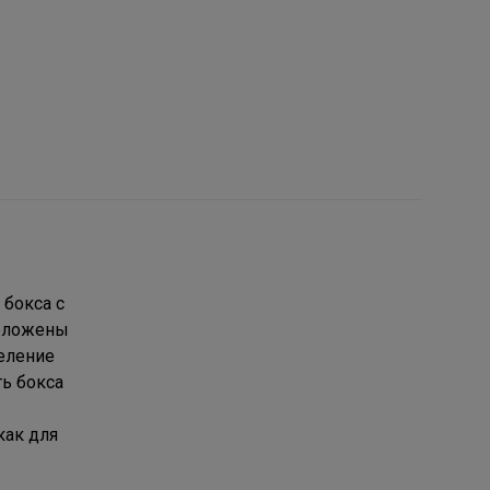
бокса с
положены
еление
ь бокса
как для