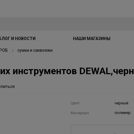
БЛОГ И НОВОСТИ
НАШИ МАГАЗИНЫ
РОВ
сумки и саквояжи
их инструментов DEWAL,черн
елиться
Цвет
черный
Материал
полимер