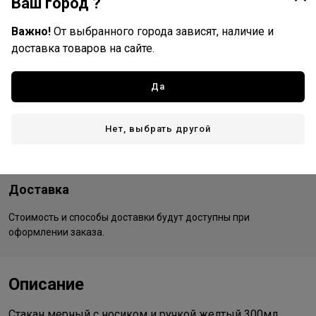
Ваш город ?
Важно!
От выбранного города зависят, наличие и
доставка товаров на сайте.
Y&M
Все товары бренда
Да
Россия - страна бренда
Китай - страна производства
Нет, выбрать другой
Доставка
Стоимость и способы доставки будут доступны при
оформлении заказа.
Описание
Стакан мерный с носиком и ручкой желтый 300мл