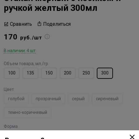
ручкой желтый 300мл
Поделиться
Сравнить
170
руб./шт
В наличии: 4 шт
Объем товара, мл./гр
100
135
150
200
250
300
Цвет
голубой
прозрачный
серый
сиреневый
темно-коричневый
Форма
круг
цилиндр