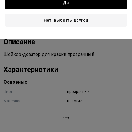
Доставка
Да
Стоимость и способы доставки будут доступны при
оформлении заказа.
Нет, выбрать другой
Описание
Шейкер-дозатор для краски прозрачный
Характеристики
Основные
Цвет
прозрачный
Материал
пластик