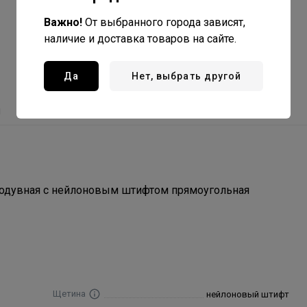
Важно!
От выбранного города зависят,
наличие и доставка товаров на сайте.
Да
Нет, выбрать другой
ы
продувная с нейлоновым штифтом прямоугольная
Щетина
нейлоновый штифт