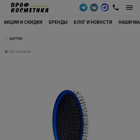
АКЦИИ И СКИДКИ
БРЕНДЫ
БЛОГ И НОВОСТИ
НАШИ МА
щетки
нет отзывов