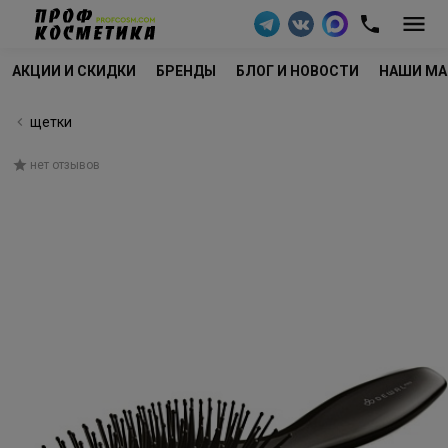
АКЦИИ И СКИДКИ
БРЕНДЫ
БЛОГ И НОВОСТИ
НАШИ МА
щетки
нет отзывов