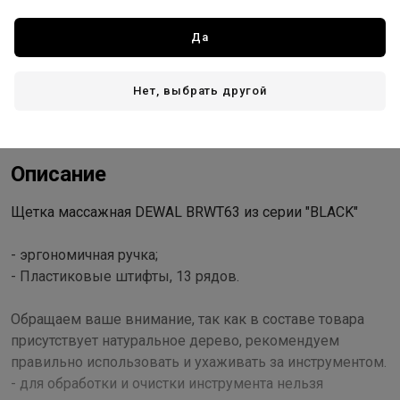
Да
Доставка
Стоимость и способы доставки будут доступны при
Нет, выбрать другой
оформлении заказа.
Описание
Щетка массажная DEWAL BRWT63 из серии "BLACK"
- эргономичная ручка;
- Пластиковые штифты, 13 рядов.
Обращаем ваше внимание, так как в составе товара
присутствует натуральное дерево, рекомендуем
правильно использовать и ухаживать за инструментом.
- для обработки и очистки инструмента нельзя