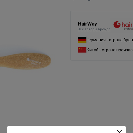
HairWay
Все товары бренда
Германия - страна бре
Китай - страна произв