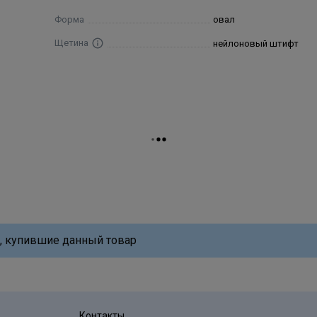
Форма
овал
Щетина
нейлоновый штифт
, купившие данный товар
Контакты