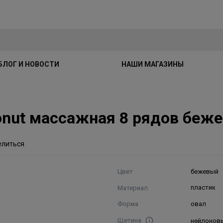
БЛОГ И НОВОСТИ
НАШИ МАГАЗИНЫ
onut массажная 8 рядов беж
елиться
Цвет
бежевый
Материал
пластик
Форма
овал
Щетина
нейлонов