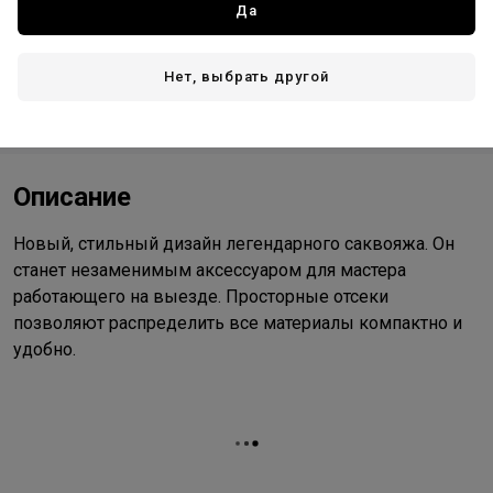
Да
Доставка
Нет, выбрать другой
Стоимость и способы доставки будут доступны при
оформлении заказа.
Описание
Новый, стильный дизайн легендарного саквояжа. Он
станет незаменимым аксессуаром для мастера
работающего на выезде. Просторные отсеки
позволяют распределить все материалы компактно и
удобно.