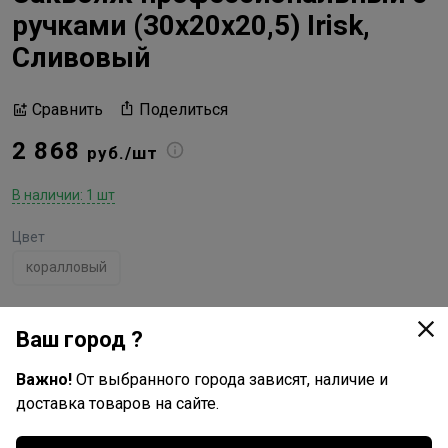
ручками (30х20х20,5) Irisk,
Сливовый
Поделиться
Сравнить
2 868
руб./шт
В наличии: 1 шт
Цвет
коралловый
Ваш город ?
Irisk
Все товары бренда
Важно!
От выбранного города зависят, наличие и
Китай - страна производства
доставка товаров на сайте.