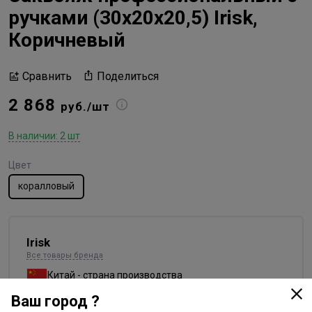
ручками (30х20х20,5) Irisk,
Коричневый
Поделиться
Сравнить
2 868
руб./шт
В наличии: 2 шт
Цвет
коралловый
Irisk
Все товары бренда
Китай - страна производства
Ваш город ?