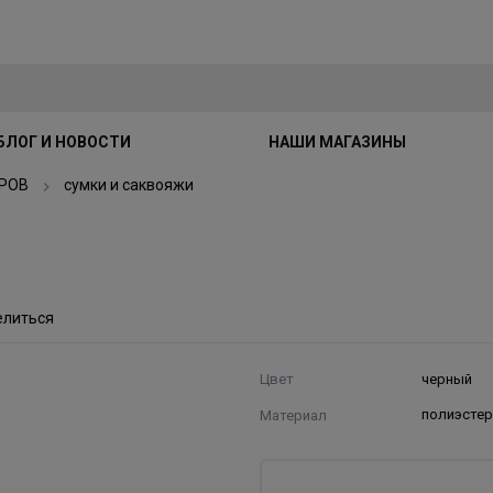
БЛОГ И НОВОСТИ
НАШИ МАГАЗИНЫ
РОВ
сумки и саквояжи
елиться
Цвет
черный
Материал
полиэсте