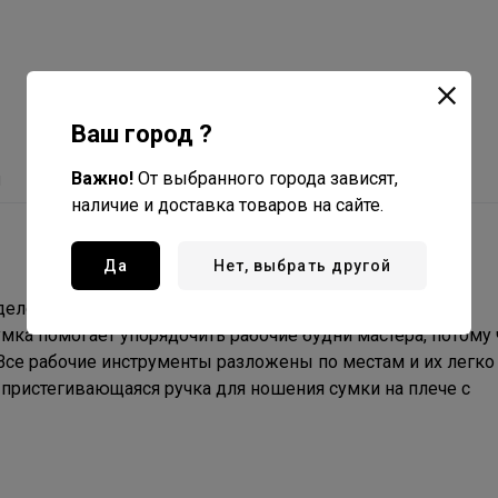
Ваш город ?
Важно!
От выбранного города зависят,
ы
наличие и доставка товаров на сайте.
Да
Нет, выбрать другой
делениями, карманом-разделителем на молнии и двумя
мка помогает упорядочить рабочие будни мастера, потому 
Все рабочие инструменты разложены по местам и их легко
 пристегивающаяся ручка для ношения сумки на плече с