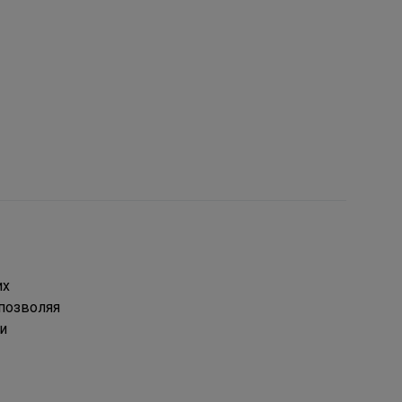
их
позволяя
и