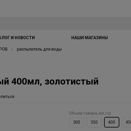
БЛОГ И НОВОСТИ
НАШИ МАГАЗИНЫ
РОВ
распылитель для воды
ый 400мл, золотистый
елиться
Объем товара, мл./гр
300
350
400
45