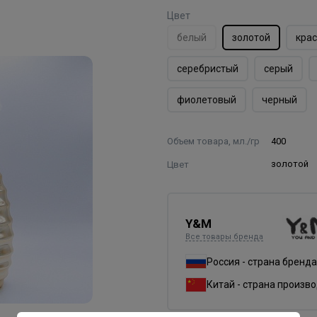
Цвет
белый
золотой
кра
серебристый
серый
фиолетовый
черный
Объем товара, мл./гр
400
Цвет
золотой
Y&M
Все товары бренда
Россия - страна бренда
Китай - страна произв