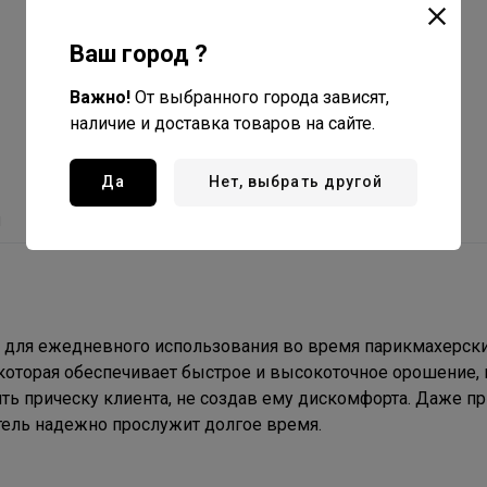
Ваш город ?
Важно!
От выбранного города зависят,
наличие и доставка товаров на сайте.
Да
Нет, выбрать другой
ы
С этим товаром покупают
для ежедневного использования во время парикмахерск
которая обеспечивает быстрое и высокоточное орошение, 
ть прическу клиента, не создав ему дискомфорта. Даже пр
ель надежно прослужит долгое время.