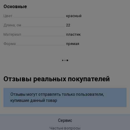
технологией «Gradually pitch» вы избегаете повторного
Основные
расчёсывания и сокращаете общее время работы.
Цвет
красный
Длина, см
22
Материал
пластик
Форма
прямая
Отзывы реальных покупателей
Отзывы могут отправлять только пользователи,
купившие данный товар
Сервис
Частые вопросы