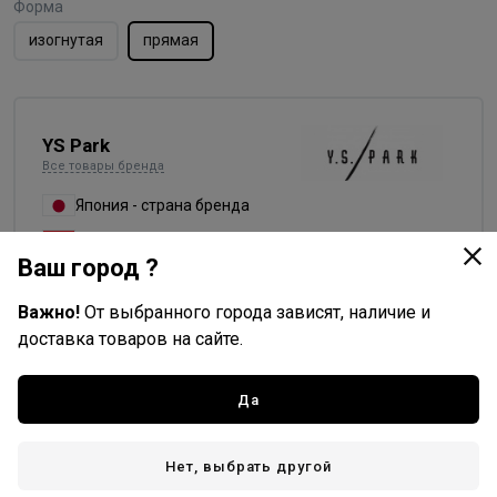
Форма
изогнутая
прямая
YS Park
Все товары бренда
Япония - страна бренда
Китай - страна производства
Ваш город ?
Важно!
От выбранного города зависят, наличие и
доставка товаров на сайте.
Доставка
Стоимость и способы доставки будут доступны при
Да
оформлении заказа.
Нет, выбрать другой