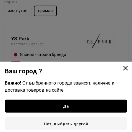
Форма
изогнутая
прямая
YS Park
Все товары бренда
Япония - страна бренда
Китай - страна производства
Ваш город ?
Важно!
От выбранного города зависят, наличие и
доставка товаров на сайте.
Доставка
Стоимость и способы доставки будут доступны при
Да
оформлении заказа.
Нет, выбрать другой