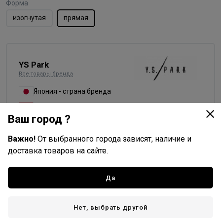
Форма
изогнутая
прямая
YS Park
Все товары бренда
Япония - страна бренда
Китай - страна производства
Ваш город ?
Важно!
От выбранного города зависят, наличие и
доставка товаров на сайте.
Доставка
Стоимость и способы доставки будут доступны при
Да
оформлении заказа.
Нет, выбрать другой